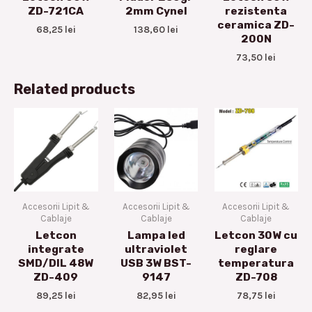
ZD-721CA
2mm Cynel
rezistenta
ceramica ZD-
68,25
lei
138,60
lei
200N
73,50
lei
Related products
Accesorii Lipit &
Accesorii Lipit &
Accesorii Lipit &
Cablaje
Cablaje
Cablaje
Letcon
Lampa led
Letcon 30W cu
integrate
ultraviolet
reglare
SMD/DIL 48W
USB 3W BST-
temperatura
ZD-409
9147
ZD-708
89,25
lei
82,95
lei
78,75
lei