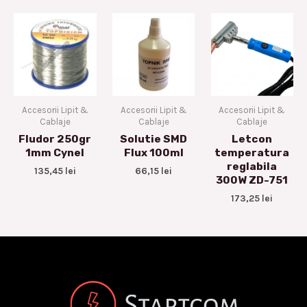
Accesorii Lipit &
Accesorii Lipit &
Accesorii Lipit &
Cablaje
Cablaje
Cablaje
Fludor 250gr
Solutie SMD
Letcon
1mm Cynel
Flux 100ml
temperatura
reglabila
135,45
lei
66,15
lei
300W ZD-751
173,25
lei