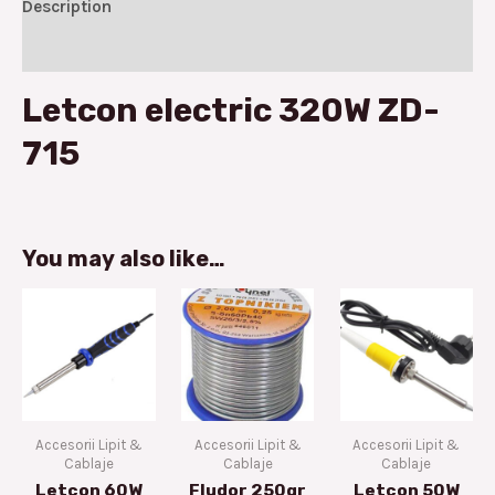
Description
Reviews (0)
Letcon electric 320W ZD-
715
You may also like…
Accesorii Lipit &
Accesorii Lipit &
Accesorii Lipit &
Cablaje
Cablaje
Cablaje
Letcon 60W
Fludor 250gr
Letcon 50W