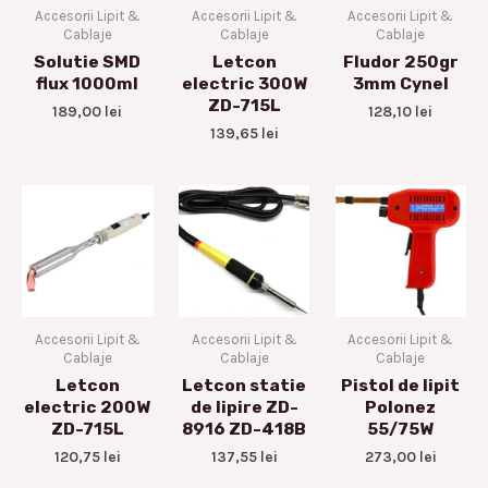
Accesorii Lipit &
Accesorii Lipit &
Accesorii Lipit &
Cablaje
Cablaje
Cablaje
Solutie SMD
Letcon
Fludor 250gr
flux 1000ml
electric 300W
3mm Cynel
ZD-715L
189,00
lei
128,10
lei
139,65
lei
Accesorii Lipit &
Accesorii Lipit &
Accesorii Lipit &
Cablaje
Cablaje
Cablaje
Letcon
Letcon statie
Pistol de lipit
electric 200W
de lipire ZD-
Polonez
ZD-715L
8916 ZD-418B
55/75W
120,75
lei
137,55
lei
273,00
lei