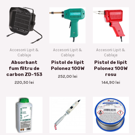
Accesorii Lipit &
Accesorii Lipit &
Accesorii Lipit &
Cablaje
Cablaje
Cablaje
Absorbant
Pistol de lipit
Pistol de lipit
fum filtru de
Polonez 100W
Polonez 100W
carbon ZD-153
rosu
252,00
lei
220,50
lei
144,90
lei