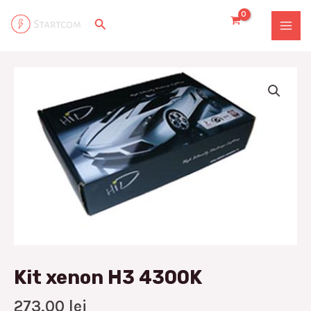
Skip
MAI
Search
to
MEN
content
Kit
xenon
H3
4300K
quantity
Kit xenon H3 4300K
273,00
lei