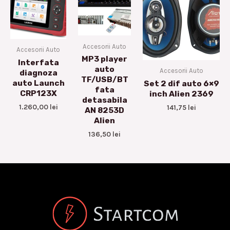
Accesorii Auto
Accesorii Auto
MP3 player
Interfata
auto
Accesorii Auto
diagnoza
TF/USB/BT
auto Launch
Set 2 dif auto 6×9
fata
CRP123X
inch Alien 2369
detasabila
1.260,00
lei
141,75
lei
AN 8253D
Alien
136,50
lei