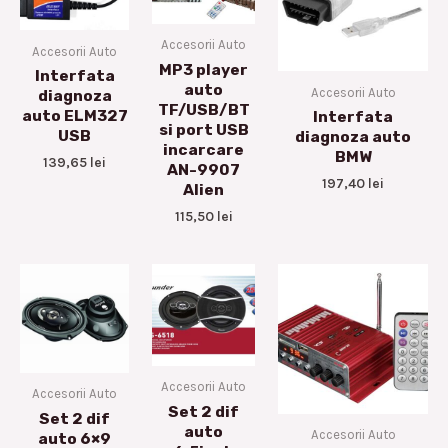
Accesorii Auto
Accesorii Auto
MP3 player
Interfata
auto
Accesorii Auto
diagnoza
TF/USB/BT
auto ELM327
Interfata
si port USB
USB
diagnoza auto
incarcare
BMW
139,65
lei
AN-9907
197,40
lei
Alien
115,50
lei
Accesorii Auto
Accesorii Auto
Set 2 dif
Set 2 dif
auto
Accesorii Auto
auto 6×9