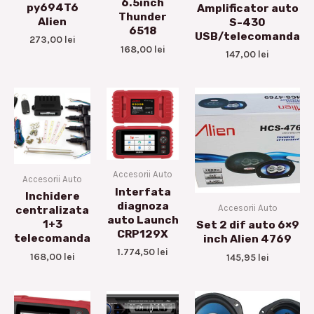
6.5inch
py694T6
Amplificator auto
Thunder
Alien
S-430
6518
USB/telecomanda
273,00
lei
168,00
lei
147,00
lei
Accesorii Auto
Accesorii Auto
Interfata
Inchidere
diagnoza
Accesorii Auto
centralizata
auto Launch
1+3
Set 2 dif auto 6×9
CRP129X
telecomanda
inch Alien 4769
1.774,50
lei
168,00
lei
145,95
lei