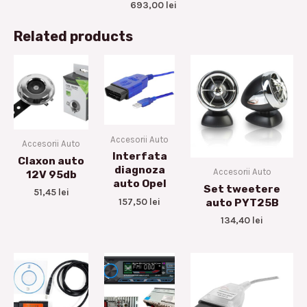
693,00
lei
Related products
Accesorii Auto
Accesorii Auto
Interfata
Claxon auto
diagnoza
Accesorii Auto
12V 95db
auto Opel
Set tweetere
51,45
lei
157,50
lei
auto PYT25B
134,40
lei