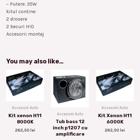
– Putere: 35W
kitul contine:
2 drosere
2 becuri HID
Accesorii montaj
You may also like…
Accesorii Auto
Accesorii Auto
Accesorii Auto
Kit xenon H11
Kit Xenon H11
Tub bass 12
8000K
6000K
inch p1207 cu
262,50
lei
262,50
lei
amplificare