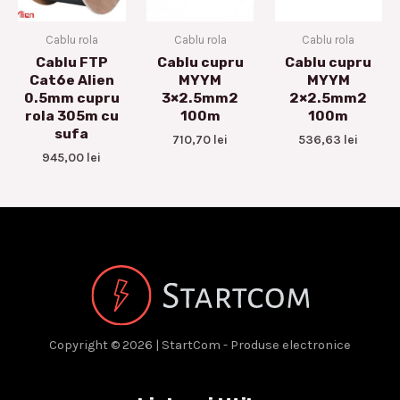
Cablu rola
Cablu rola
Cablu rola
Cablu FTP
Cablu cupru
Cablu cupru
Cat6e Alien
MYYM
MYYM
0.5mm cupru
3×2.5mm2
2×2.5mm2
rola 305m cu
100m
100m
sufa
710,70
lei
536,63
lei
945,00
lei
Copyright © 2026 | StartCom - Produse electronice