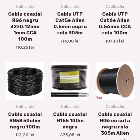
Cablu rola
Cablu rola
Cablu rola
Cablu coaxial
Cablu UTP
Cablu UTP
RG6 negru
Cat5e Alien
Cat6e Alien
32×0.12mm
0.5mm cupru
0.56mm CCA
1mm CCA
rola 305m
rola 100m
100m
714,00
lei
107,10
lei
110,25
lei
Cablu rola
Cablu rola
Cablu rola
Cablu coaxial
Cablu coaxial
Cablu coaxial
RG58 50ohm
H155 100m
RG6 cu sufa
negru 100m
negru
negru rola
305m Alien
113,30
lei
375,95
lei