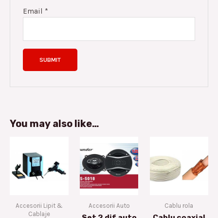
Email
*
You may also like…
Accesorii Lipit &
Accesorii Auto
Cablu rola
Cablaje
Set 2 dif auto
Cablu coaxial