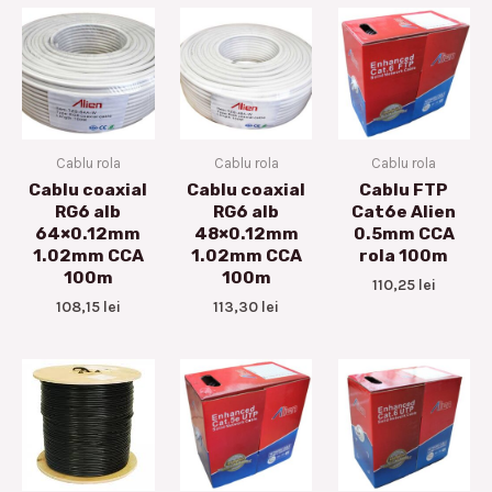
Cablu rola
Cablu rola
Cablu rola
Cablu coaxial
Cablu coaxial
Cablu FTP
RG6 alb
RG6 alb
Cat6e Alien
64×0.12mm
48×0.12mm
0.5mm CCA
1.02mm CCA
1.02mm CCA
rola 100m
100m
100m
110,25
lei
108,15
lei
113,30
lei