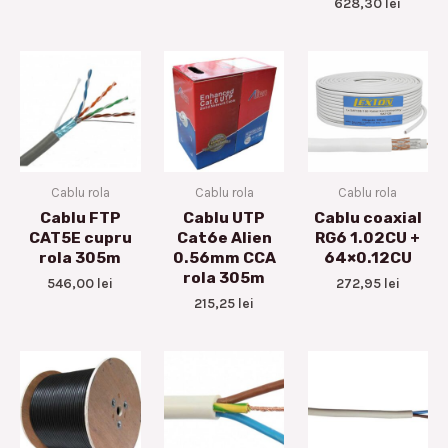
628,30
lei
Cablu rola
Cablu rola
Cablu rola
Cablu FTP
Cablu UTP
Cablu coaxial
CAT5E cupru
Cat6e Alien
RG6 1.02CU +
rola 305m
0.56mm CCA
64×0.12CU
rola 305m
546,00
lei
272,95
lei
215,25
lei