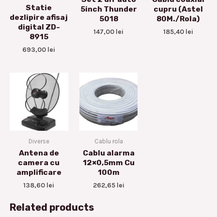
Statie
5inch Thunder
cupru (Astel
dezlipire afisaj
5018
80M./Rola)
digital ZD-
147,00
lei
185,40
lei
8915
693,00
lei
Diverse
Cablu rola
Antena de
Cablu alarma
camera cu
12×0,5mm Cu
amplificare
100m
138,60
lei
262,65
lei
Related products