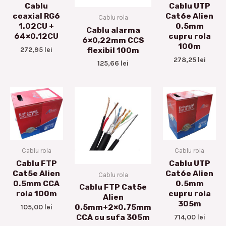
Cablu
Cablu UTP
coaxial RG6
Cat6e Alien
Cablu rola
1.02CU +
0.5mm
Cablu alarma
64×0.12CU
cupru rola
6×0,22mm CCS
100m
272,95
lei
flexibil 100m
278,25
lei
125,66
lei
Cablu rola
Cablu rola
Cablu FTP
Cablu UTP
Cat5e Alien
Cat6e Alien
Cablu rola
0.5mm CCA
0.5mm
Cablu FTP Cat5e
rola 100m
cupru rola
Alien
305m
105,00
lei
0.5mm+2×0.75mm
714,00
lei
CCA cu sufa 305m