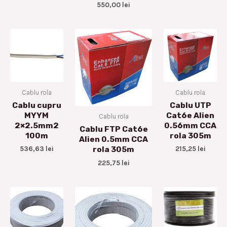
550,00
lei
Cablu rola
Cablu rola
Cablu cupru
Cablu UTP
MYYM
Cat6e Alien
Cablu rola
2×2.5mm2
0.56mm CCA
Cablu FTP Cat6e
100m
rola 305m
Alien 0.5mm CCA
536,63
lei
215,25
lei
rola 305m
225,75
lei