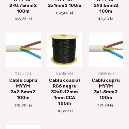
2×0,75mm2
2x1mm2 100m
2×0,5mm2
100m
100m
152,44
lei
128,75
lei
113,30
lei
Cablu rola
Cablu rola
Cablu rola
Cablu cupru
Cablu coaxial
Cablu cupru
MYYM
RG6 negru
MYYM
3×2.5mm2
32×0.12mm
3×1.5mm2
100m
1mm CCA
100m
100m
710,70
lei
471,74
lei
110,25
lei