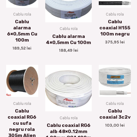
Cablu rola
Cablu rola
Cablu
Cablu
alarma
coaxial H155
Cablu rola
6×0,5mm Cu
100m negru
Cablu alarma
100m
375,95
lei
4×0,5mm Cu 100m
189,52
lei
188,49
lei
Cablu rola
Cablu rola
Cablu
Cablu
coaxial RG6
coaxial 3c2v
Cablu rola
cu sufa
103,00
lei
Cablu coaxial RG6
negru rola
alb 48×0.12mm
305m Alien