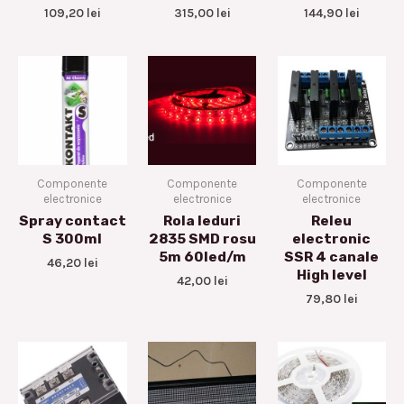
109,20
lei
315,00
lei
144,90
lei
Componente
Componente
Componente
electronice
electronice
electronice
Spray contact
Rola leduri
Releu
S 300ml
2835 SMD rosu
electronic
5m 60led/m
SSR 4 canale
46,20
lei
High level
42,00
lei
79,80
lei