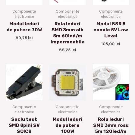
Componente
Componente
Componente
electronice
electronice
electronice
Modul leduri
Rola leduri
Modul SSR 8
de putere 70W
SMD 3mm alb
canale 5V Low
5m 60led/m
Level
99,75
lei
impermeabila
105,00
lei
68,25
lei
Componente
Componente
Componente
electronice
electronice
electronice
Soclu test
Modul leduri
Rola leduri
SMD 8pini SV
de putere
SMD 3mm rosu
SOIC8
100W
5m 120led/m