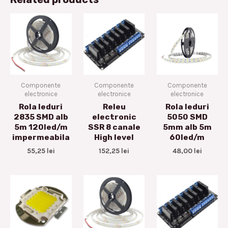
Componente
Componente
Componente
electronice
electronice
electronice
Rola leduri
Releu
Rola leduri
2835 SMD alb
electronic
5050 SMD
5m 120led/m
SSR 8 canale
5mm alb 5m
impermeabila
High level
60led/m
55,25
lei
152,25
lei
48,00
lei