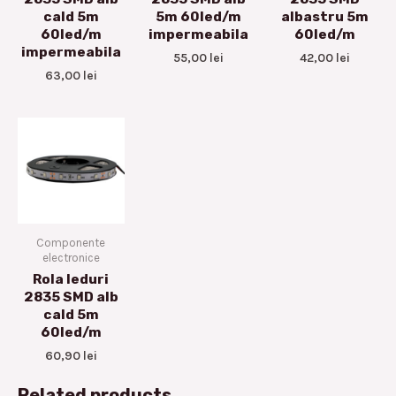
cald 5m
5m 60led/m
albastru 5m
60led/m
impermeabila
60led/m
impermeabila
55,00
lei
42,00
lei
63,00
lei
Componente
electronice
Rola leduri
2835 SMD alb
cald 5m
60led/m
60,90
lei
Related products