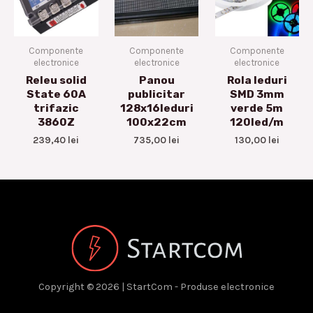
Componente
Componente
Componente
electronice
electronice
electronice
Releu solid
Panou
Rola leduri
State 60A
publicitar
SMD 3mm
trifazic
128x16leduri
verde 5m
3860Z
100x22cm
120led/m
239,40
lei
735,00
lei
130,00
lei
Copyright © 2026 | StartCom - Produse electronice