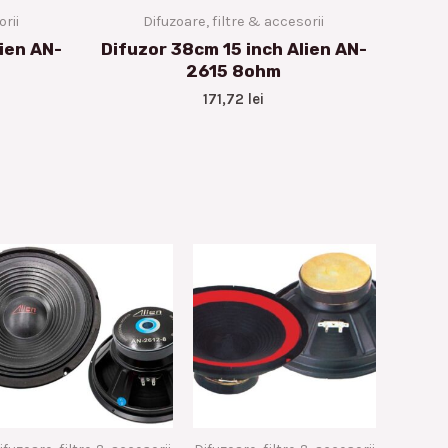
orii
Difuzoare, filtre & accesorii
ien AN-
Difuzor 38cm 15 inch Alien AN-
2615 8ohm
171,72
lei