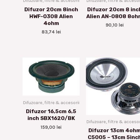
Difuzoare, filtre & accesorii
Difuzoare, filtre & accesor
Difuzor 20cm 8inch
Difuzor 20cm 8 inc
HWF-0308 Alien
Alien AN-0808 8oh
4ohm
90,10
lei
83,74
lei
Difuzoare, filtre & accesorii
Difuzor 16,5cm 6,5
inch SBX1620/BK
Difuzoare, filtre & accesor
159,00
lei
Difuzor 13cm 4oh
C5005 – 13cm 5inc