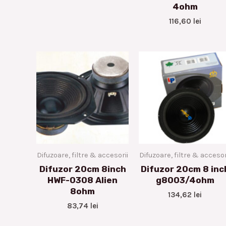
4ohm
116,60
lei
Difuzoare, filtre & accesorii
Difuzoare, filtre & accesor
Difuzor 20cm 8inch
Difuzor 20cm 8 inc
HWF-0308 Alien
g8003/4ohm
8ohm
134,62
lei
83,74
lei