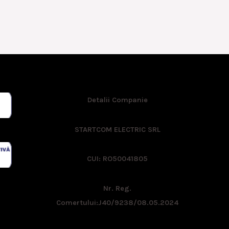
Detalii Companie
STARTCOM ELECTRIC SRL
CUI: RO50041805
Nr. Reg.
Comertului:
J40/9238/08.05.2024