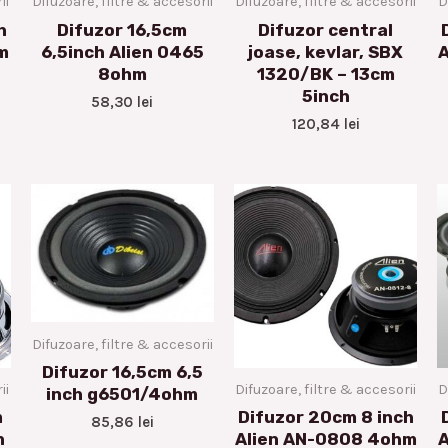
ii
Difuzoare, filtre & accesorii
Difuzoare, filtre & accesorii
D
h
Difuzor 16,5cm
Difuzor central
m
6,5inch Alien 0465
joase, kevlar, SBX
8ohm
1320/BK – 13cm
5inch
58,30
lei
120,84
lei
Difuzoare, filtre & accesorii
Difuzor 16,5cm 6,5
ii
Difuzoare, filtre & accesorii
D
inch g6501/4ohm
m
Difuzor 20cm 8 inch
85,86
lei
h
Alien AN-0808 4ohm