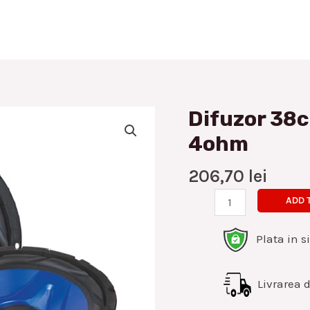
Difuzor 38c
Difuzor
38cm
4ohm
15inch
Alien
206,70
lei
0815
ADD 
4ohm
quantity
Plata in s
Livrarea di