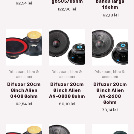
g6505/8ohm
banda larga
62,54
lei
16ohm
122,96
lei
162,18
lei
Difuzoare, filtre &
Difuzoare, filtre &
Difuzoare, filtre &
accesorii
accesorii
accesorii
Difuzor 20cm
Difuzor 20cm
Difuzor 20cm
8inch Alien
8 inch Alien
8 inch Alien
0408 8ohm
AN-0808 8ohm
AN-2608
8ohm
62,54
lei
90,10
lei
73,14
lei