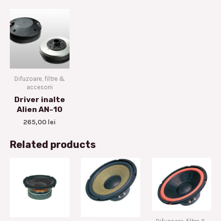
Difuzoare, filtre &
accesorii
Driver inalte
Alien AN-10
265,00
lei
Related products