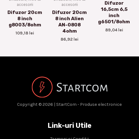
Difuzor
accesorii
accesorii
16,5cm 6,5
Difuzor 20cm
Difuzor 20cm
inch
8 inch
8 inch Alien
g6501/8ohm
g8003/8ohm
AN-0808
89,04
lei
4ohm
109,18
lei
86,92
lei
Copyright © 2026 | StartCom - Produse electronice
Link-uri Utile
Termeni si Conditii