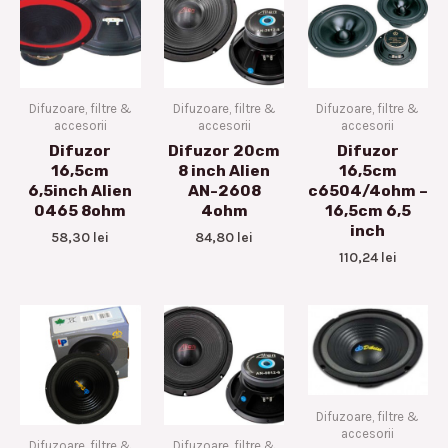
Difuzoare, filtre &
Difuzoare, filtre &
Difuzoare, filtre &
accesorii
accesorii
accesorii
Difuzor
Difuzor 20cm
Difuzor
16,5cm
8 inch Alien
16,5cm
6,5inch Alien
AN-2608
c6504/4ohm –
0465 8ohm
4ohm
16,5cm 6,5
inch
58,30
lei
84,80
lei
110,24
lei
Difuzoare, filtre &
accesorii
Difuzoare, filtre &
Difuzoare, filtre &