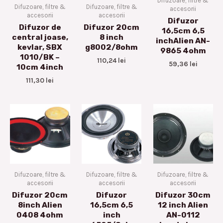
Difuzoare, filtre &
Difuzoare, filtre &
Difuzoare, filtre &
accesorii
accesorii
accesorii
Difuzor
Difuzor de
Difuzor 20cm
16,5cm 6,5
central joase,
8 inch
inchAlien AN-
kevlar, SBX
g8002/8ohm
9865 4ohm
1010/BK –
110,24
lei
59,36
lei
10cm 4inch
111,30
lei
Difuzoare, filtre &
Difuzoare, filtre &
Difuzoare, filtre &
accesorii
accesorii
accesorii
Difuzor 20cm
Difuzor
Difuzor 30cm
8inch Alien
16,5cm 6,5
12 inch Alien
0408 4ohm
inch
AN-0112