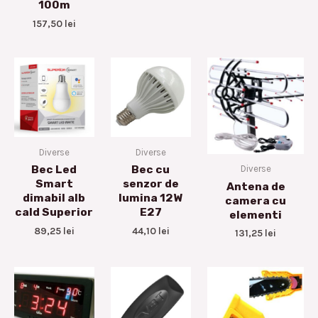
100m
157,50
lei
Diverse
Diverse
Diverse
Bec Led
Bec cu
Smart
senzor de
Antena de
dimabil alb
lumina 12W
camera cu
cald Superior
E27
elementi
89,25
lei
44,10
lei
131,25
lei