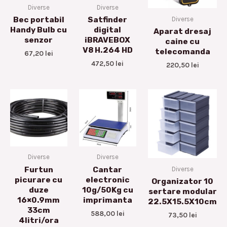
Diverse
Diverse
Diverse
Bec portabil
Satfinder
Handy Bulb cu
digital
Aparat dresaj
senzor
iBRAVEBOX
caine cu
V8 H.264 HD
telecomanda
67,20
lei
472,50
lei
220,50
lei
Diverse
Diverse
Diverse
Furtun
Cantar
picurare cu
electronic
Organizator 10
duze
10g/50Kg cu
sertare modular
16×0.9mm
imprimanta
22.5X15.5X10cm
33cm
588,00
lei
73,50
lei
4litri/ora