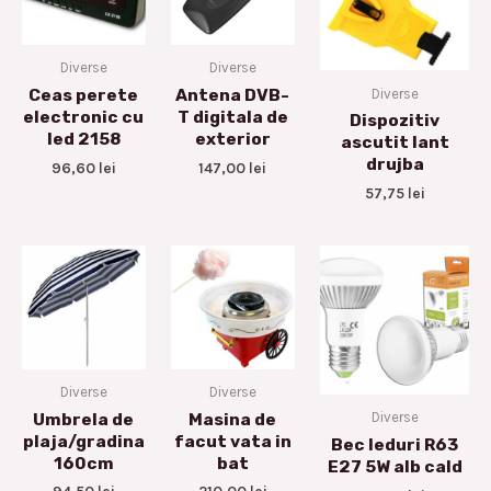
Diverse
Diverse
Diverse
Ceas perete
Antena DVB-
electronic cu
T digitala de
Dispozitiv
led 2158
exterior
ascutit lant
drujba
96,60
lei
147,00
lei
57,75
lei
Diverse
Diverse
Diverse
Umbrela de
Masina de
plaja/gradina
facut vata in
Bec leduri R63
160cm
bat
E27 5W alb cald