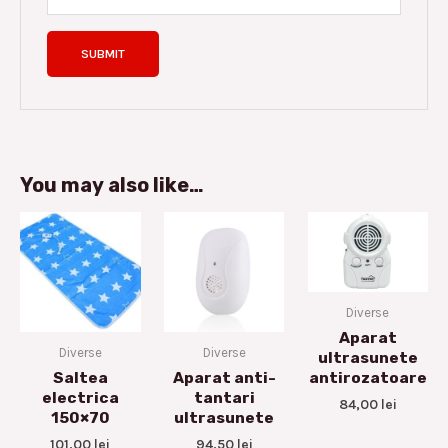
You may also like…
Diverse
Aparat
Diverse
Diverse
ultrasunete
antirozatoare
Saltea
Aparat anti-
electrica
tantari
84,00
lei
150×70
ultrasunete
101,00
lei
94,50
lei