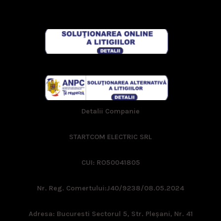
Detalii Companie
STARTCOM ELECTRIC SRL
CUI: RO50041805
Nr. Reg. Comertului:
J40/9238/08.05.2024
Adresa: Bucuresti Sectorul 5, Str. Pleşani, Nr. 41