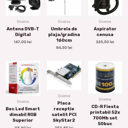
Diverse
Diverse
Diverse
Antena DVB-T
Umbrela de
Aspirator
Digital
plaja/gradina
cenusa
160cm
147,00
lei
325,50
lei
94,50
lei
Diverse
Diverse
Diverse
Placa
CD-R Fiesta
receptie
Bec Led Smart
printabil 52x
satelit PCI
dimabil RGB
700Mb set
SkyStar2
Superior
50buc
353,85
lei
115,50
lei