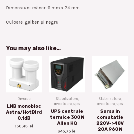
Dimensiuni mâner: 6 mm x 24 mm
Culoare: galben și negru
You may also like…
Diverse
Stabilizatore,
Stabilizatore,
invertoare, ups
invertoare, ups
LNB monobloc
UPS centrale
Sursa in
Astra/HotBird
termice 300W
comutatie
0,1dB
Alien HQ
220V->48V
156,45
lei
20A 960W
645,75
lei