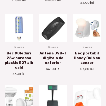
84,00
lei
Diverse
Diverse
Diverse
Bec 90leduri
Antena DVB-T
Bec portabil
25w carcasa
digitala de
Handy Bulb cu
plastic E27 alb
exterior
senzor
cald
147,00
lei
67,20
lei
47,25
lei