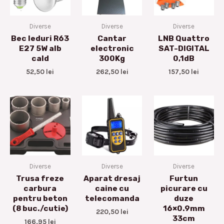
Diverse
Diverse
Diverse
Bec leduri R63
Cantar
LNB Quattro
E27 5W alb
electronic
SAT-DIGITAL
cald
300Kg
0,1dB
52,50
lei
262,50
lei
157,50
lei
Diverse
Diverse
Diverse
Trusa freze
Aparat dresaj
Furtun
carbura
caine cu
picurare cu
pentru beton
telecomanda
duze
(8 buc./cutie)
16×0.9mm
220,50
lei
33cm
166,95
lei