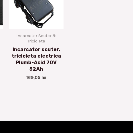
Incarcator Scuter &
Tricicleta
Incarcator scuter,
a
tricicleta electrica
Plumb-Acid 70V
52Ah
169,05
lei