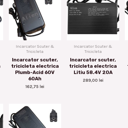
Incarcator Scuter &
Incarcator Scuter &
Tricicleta
Tricicleta
Incarcator scuter,
Incarcator scuter,
a
tricicleta electrica
tricicleta electrica
Plumb-Acid 60V
Litiu 58.4V 20A
60Ah
289,00
lei
162,75
lei