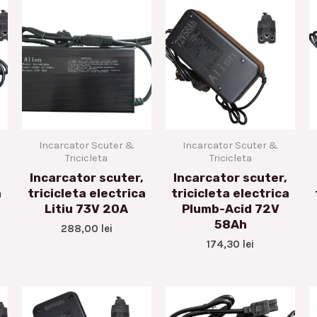
Incarcator Scuter &
Incarcator Scuter &
Tricicleta
Tricicleta
Incarcator scuter,
Incarcator scuter,
a
tricicleta electrica
tricicleta electrica
Litiu 73V 20A
Plumb-Acid 72V
58Ah
288,00
lei
174,30
lei