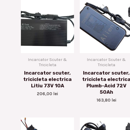
Incarcator Scuter &
Incarcator Scuter &
Tricicleta
Tricicleta
Incarcator scuter,
Incarcator scuter,
tricicleta electrica
tricicleta electric
Litiu 73V 10A
Plumb-Acid 72V
50Ah
206,00
lei
163,80
lei