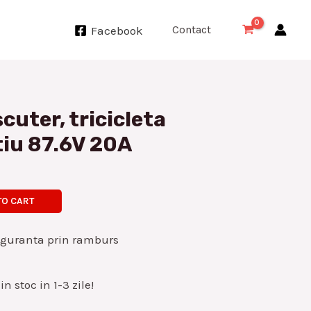
Contact
Facebook
cuter, tricicleta
tiu 87.6V 20A
TO CART
iguranta prin ramburs
n stoc in 1-3 zile!