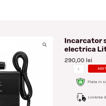
Incarcator s
Incarcator
scuter,
electrica Li
tricicleta
electrica
290,00
lei
Litiu
ADD 
87.6V
20A
Plata in s
quantity
Livrarea di