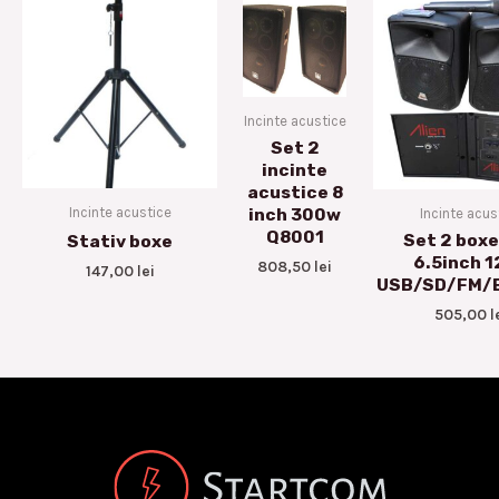
Incinte acustice
Set 2
incinte
acustice 8
Incinte acustice
Incinte acus
inch 300w
Q8001
Set 2 box
Stativ boxe
6.5inch 
808,50
lei
147,00
lei
USB/SD/FM/B
505,00
l