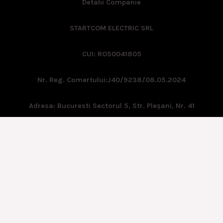
Detalii Companie
STARTCOM ELECTRIC SRL
CUI: RO50041805
Nr. Reg. Comertului:
J40/9238/08.05.2024
Adresa: Bucuresti Sectorul 5, Str. Pleşani, Nr. 41