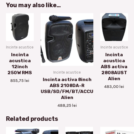
You may also like…
Incinte acustice
Incinte acustice
Incinta
Incinta
acustica
acustica
12inch
ABS activa
Incinte acustice
250W RMS
2808AUST
Alien
Incinta activa 8inch
855,75
lei
ABS 2108DA-R
483,00
lei
USB/SD/FM/BT/ACCU
Alien
488,25
lei
Related products