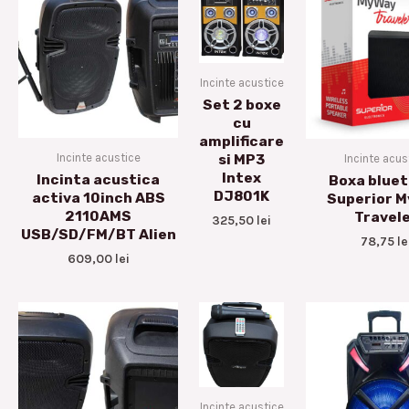
Incinte acustice
Set 2 boxe
cu
amplificare
Incinte acustice
Incinte acus
si MP3
Intex
Incinta acustica
Boxa blue
DJ801K
activa 10inch ABS
Superior 
2110AMS
Travel
325,50
lei
USB/SD/FM/BT Alien
78,75
le
609,00
lei
Incinte acustice