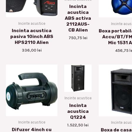
Incinta
acustica
ABS activa
Incinte acustice
Incinte acus
2112AUS-
CB Alien
Incinta acustica
Boxa portabil
pasiva 10inch ABS
Accu/BT/FM
750,75
lei
HPS2110 Alien
Mic 1531 A
336,00
lei
456,75
l
Incinte acustice
Incinta
acustica
Q1224
Incinte acustice
Incinte acus
1.522,50
lei
Difuzor 4inch cu
Boxa de casa