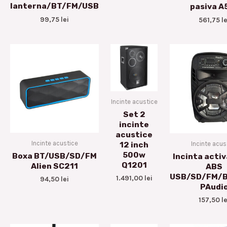
lanterna/BT/FM/USB
pasiva A
99,75
lei
561,75
le
Incinte acustice
Set 2
incinte
acustice
Incinte acustice
Incinte acus
12 inch
500w
Boxa BT/USB/SD/FM
Incinta activ
Q1201
Alien SC211
ABS
USB/SD/FM/
1.491,00
lei
94,50
lei
PAudi
157,50
le