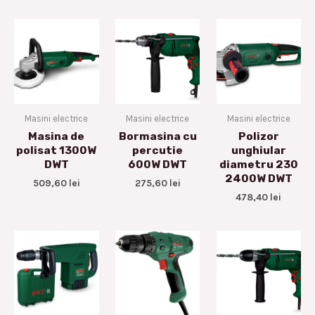
Masini electrice
Masini electrice
Masini electrice
Masina de
Bormasina cu
Polizor
polisat 1300W
percutie
unghiular
DWT
600W DWT
diametru 230
2400W DWT
509,60
lei
275,60
lei
478,40
lei