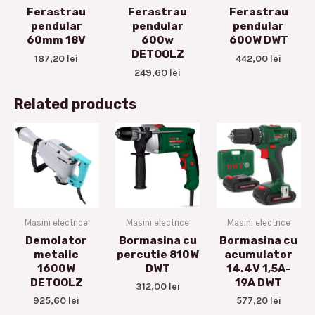
Ferastrau
Ferastrau
Ferastrau
pendular
pendular
pendular
60mm 18V
600w
600W DWT
DETOOLZ
187,20
lei
442,00
lei
249,60
lei
Related products
Masini electrice
Masini electrice
Masini electrice
Demolator
Bormasina cu
Bormasina cu
metalic
percutie 810W
acumulator
1600W
DWT
14.4V 1,5A-
DETOOLZ
19A DWT
312,00
lei
925,60
lei
577,20
lei