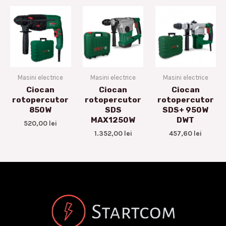
Masini electrice
Masini electrice
Masini electrice
Ciocan
Ciocan
Ciocan
rotopercutor
rotopercutor
rotopercutor
850W
SDS
SDS+ 950W
MAX1250W
DWT
520,00
lei
1.352,00
lei
457,60
lei