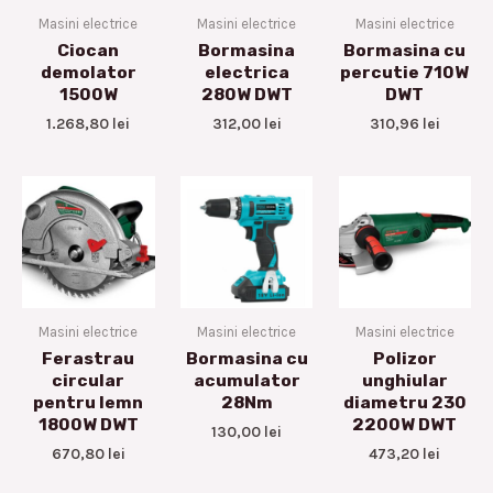
Masini electrice
Masini electrice
Masini electrice
Ciocan
Bormasina
Bormasina cu
demolator
electrica
percutie 710W
1500W
280W DWT
DWT
1.268,80
lei
312,00
lei
310,96
lei
Masini electrice
Masini electrice
Masini electrice
Ferastrau
Bormasina cu
Polizor
circular
acumulator
unghiular
pentru lemn
28Nm
diametru 230
1800W DWT
2200W DWT
130,00
lei
670,80
lei
473,20
lei