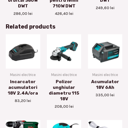
orbital 380W
pentru lemn
DWT
DWT
710W DWT
249,60
lei
286,00
lei
426,40
lei
Related products
Masini electrice
Masini electrice
Masini electrice
Incarcator
Polizor
Acumulator
acumulatori
unghiular
18V 6Ah
18V 2.4A/ora
diametru 115
335,00
lei
18V
83,20
lei
208,00
lei