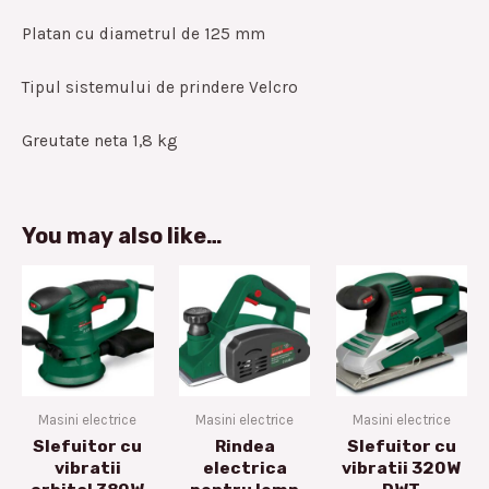
Platan cu diametrul de 125 mm
Tipul sistemului de prindere Velcro
Greutate neta 1,8 kg
You may also like…
Masini electrice
Masini electrice
Masini electrice
Slefuitor cu
Rindea
Slefuitor cu
vibratii
electrica
vibratii 320W