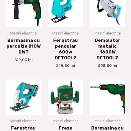
Masini electrice
Masini electrice
Masini electrice
Bormasina cu
Ferastrau
Demolator
percutie 810W
pendular
metalic
DWT
600w
1600W
DETOOLZ
DETOOLZ
312,00
lei
249,60
lei
925,60
lei
Masini electrice
Masini electrice
Masini electrice
Ferastrau
Freza
Bormasina cu