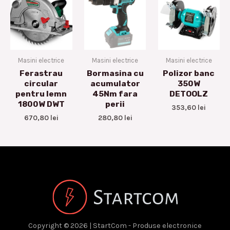
Masini electrice
Masini electrice
Masini electrice
Ferastrau
Bormasina cu
Polizor banc
circular
acumulator
350W
pentru lemn
45Nm fara
DETOOLZ
1800W DWT
perii
353,60
lei
670,80
lei
280,80
lei
Copyright © 2026 | StartCom - Produse electronice