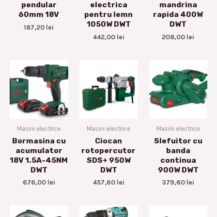
pendular
electrica
mandrina
60mm 18V
pentru lemn
rapida 400W
1050W DWT
DWT
187,20
lei
442,00
lei
208,00
lei
Masini electrice
Masini electrice
Masini electrice
Bormasina cu
Ciocan
Slefuitor cu
acumulator
rotopercutor
banda
18V 1.5A-45NM
SDS+ 950W
continua
DWT
DWT
900W DWT
676,00
lei
457,60
lei
379,60
lei