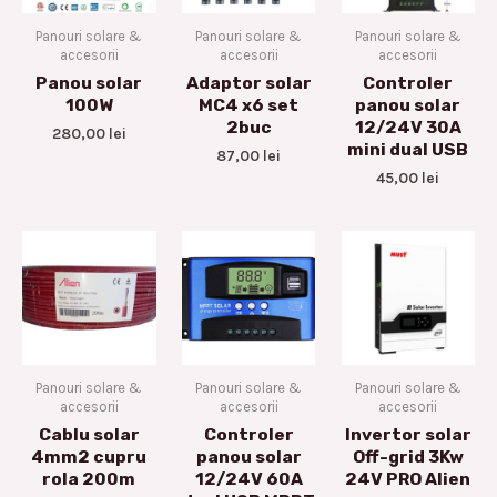
Panouri solare &
Panouri solare &
Panouri solare &
accesorii
accesorii
accesorii
Panou solar
Adaptor solar
Controler
100W
MC4 x6 set
panou solar
2buc
12/24V 30A
280,00
lei
mini dual USB
87,00
lei
45,00
lei
Panouri solare &
Panouri solare &
Panouri solare &
accesorii
accesorii
accesorii
Cablu solar
Controler
Invertor solar
4mm2 cupru
panou solar
Off-grid 3Kw
rola 200m
12/24V 60A
24V PRO Alien