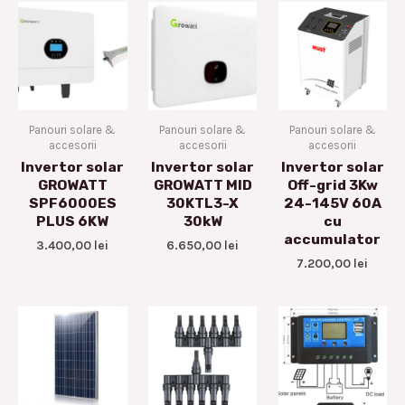
Panouri solare &
Panouri solare &
Panouri solare &
accesorii
accesorii
accesorii
Invertor solar
Invertor solar
Invertor solar
GROWATT
GROWATT MID
Off-grid 3Kw
SPF6000ES
30KTL3-X
24-145V 60A
PLUS 6KW
30kW
cu
accumulator
3.400,00
lei
6.650,00
lei
7.200,00
lei