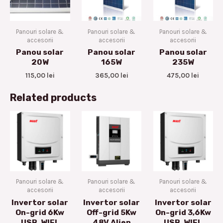
Panouri solare &
Panouri solare &
Panouri solare &
accesorii
accesorii
accesorii
Panou solar
Panou solar
Panou solar
20W
165W
235W
115,00
lei
365,00
lei
475,00
lei
Related products
Panouri solare &
Panouri solare &
Panouri solare &
accesorii
accesorii
accesorii
Invertor solar
Invertor solar
Invertor solar
On-grid 6Kw
Off-grid 5Kw
On-grid 3,6Kw
USB, WIFI,
48V Alien
USB, WIFI,