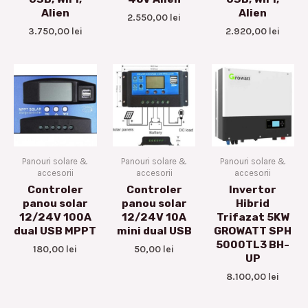
Alien
Alien
2.550,00
lei
3.750,00
lei
2.920,00
lei
Panouri solare &
Panouri solare &
Panouri solare &
accesorii
accesorii
accesorii
Controler
Controler
Invertor
panou solar
panou solar
Hibrid
12/24V 100A
12/24V 10A
Trifazat 5KW
dual USB MPPT
mini dual USB
GROWATT SPH
5000TL3 BH-
180,00
lei
50,00
lei
UP
8.100,00
lei