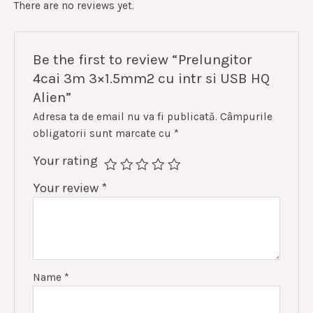
There are no reviews yet.
Be the first to review “Prelungitor
4cai 3m 3×1.5mm2 cu intr si USB HQ
Alien”
Adresa ta de email nu va fi publicată.
Câmpurile
obligatorii sunt marcate cu
*
Your rating
Your review
*
Name
*