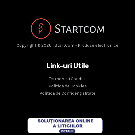
Copyright © 2026 | StartCom - Produse electronice
Link-uri Utile
Termeni si Conditii
Politica de Cookies
Politica de Confidențialitate