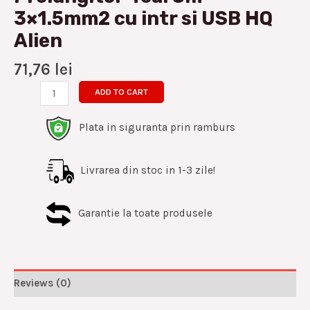
3×1.5mm2 cu intr si USB HQ
Alien
71,76
lei
ADD TO CART
Plata in siguranta prin ramburs
Livrarea din stoc in 1-3 zile!
Garantie la toate produsele
Reviews (0)