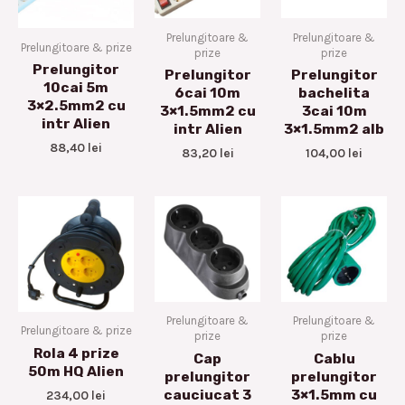
Prelungitoare &
Prelungitoare &
Prelungitoare & prize
prize
prize
Prelungitor
Prelungitor
Prelungitor
10cai 5m
6cai 10m
bachelita
3×2.5mm2 cu
3×1.5mm2 cu
3cai 10m
intr Alien
intr Alien
3×1.5mm2 alb
88,40
lei
83,20
lei
104,00
lei
Prelungitoare &
Prelungitoare &
Prelungitoare & prize
prize
prize
Rola 4 prize
Cap
Cablu
50m HQ Alien
prelungitor
prelungitor
cauciucat 3
3×1.5mm cu
234,00
lei