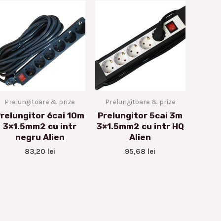
Prelungitoare & prize
Prelungitoare & prize
relungitor 6cai 10m
Prelungitor 5cai 3m
3×1.5mm2 cu intr
3×1.5mm2 cu intr HQ
negru Alien
Alien
83,20
lei
95,68
lei