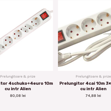
Prelungitoare & prize
Prelungitoare & prize
itor 4schuko+4euro 10m
Prelungitor 4cai 10m 3
cu intr Alien
cu intr Alien
80,08
lei
74,88
lei