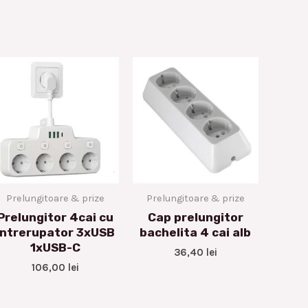
Prelungitoare & prize
Prelungitoare & prize
Prelungitor 4cai cu
Cap prelungitor
intrerupator 3xUSB
bachelita 4 cai alb
1xUSB-C
36,40
lei
106,00
lei