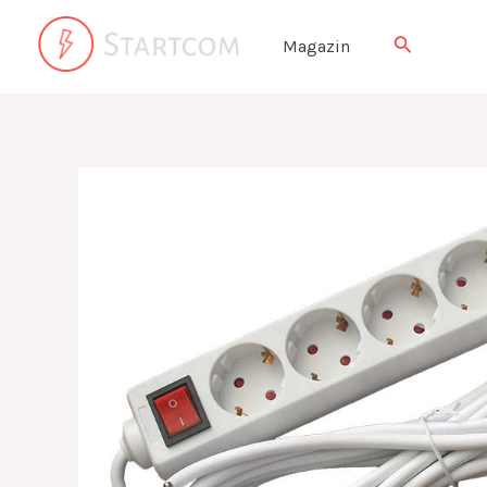
Skip
Search
to
Magazin
content