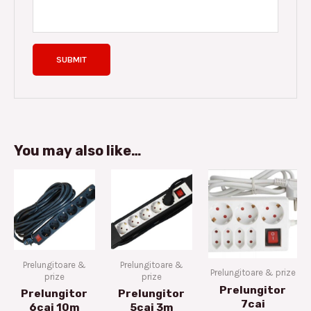
You may also like…
Prelungitoare &
Prelungitoare &
Prelungitoare & prize
prize
prize
Prelungitor
Prelungitor
Prelungitor
7cai
6cai 10m
5cai 3m