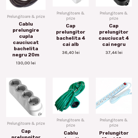
Prelungitoare &
Prelungitoare &
Prelungitoare & prize
prize
prize
Cablu
Cap
Cap
prelungire
prelungitor
prelungitor
cupla
bachelita 4
cauciucat 4
cauciucat
cai alb
cai negru
bachelita
36,40
lei
37,44
lei
negru 20m
130,00
lei
Prelungitoare &
Prelungitoare &
Prelungitoare & prize
prize
prize
Cap
Cablu
Prelungitor
prelungitor