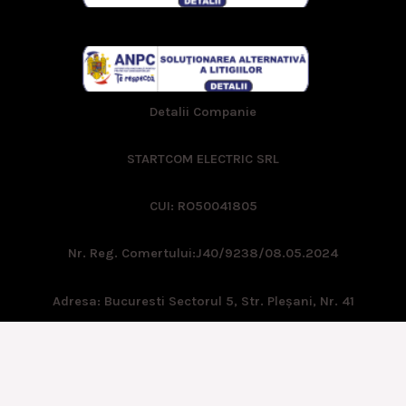
Detalii Companie
STARTCOM ELECTRIC SRL
CUI: RO50041805
Nr. Reg. Comertului:
J40/9238/08.05.2024
Adresa: Bucuresti Sectorul 5, Str. Pleşani, Nr. 41