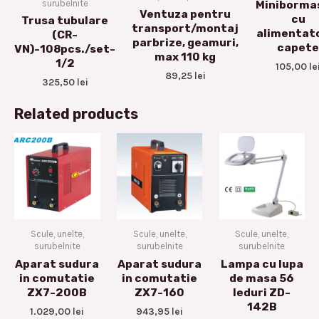
surubelnite
Miniborma
Ventuza pentru
cu
Trusa tubulare
transport/montaj
alimentato
(CR-
parbrize, geamuri,
capete
VN)-108pcs./set-
max 110 kg
1/2
105,00
le
89,25
lei
325,50
lei
Related products
Scule, unelte,
Scule, unelte,
Scule, unelte,
surubelnite
surubelnite
surubelnite
Aparat sudura
Aparat sudura
Lampa cu lupa
in comutatie
in comutatie
de masa 56
ZX7-200B
ZX7-160
leduri ZD-
142B
1.029,00
lei
943,95
lei