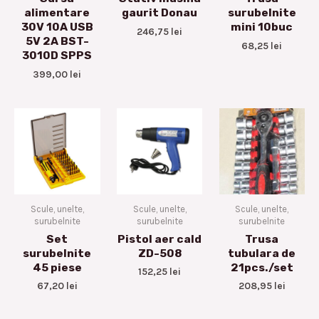
alimentare
gaurit Donau
surubelnite
30V 10A USB
mini 10buc
246,75
lei
5V 2A BST-
68,25
lei
3010D SPPS
399,00
lei
Scule, unelte,
Scule, unelte,
Scule, unelte,
surubelnite
surubelnite
surubelnite
Set
Pistol aer cald
Trusa
surubelnite
ZD-508
tubulara de
45 piese
21pcs./set
152,25
lei
67,20
lei
208,95
lei