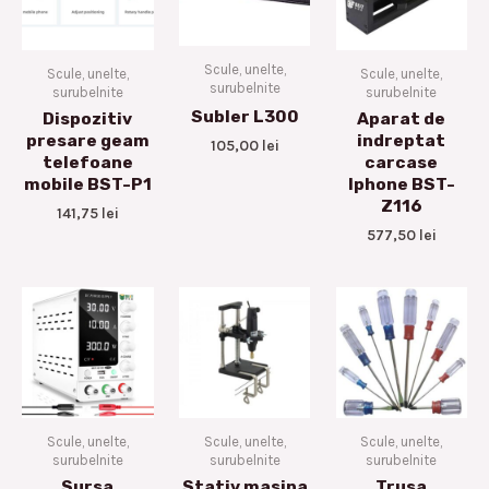
Scule, unelte,
Scule, unelte,
Scule, unelte,
surubelnite
surubelnite
surubelnite
Subler L300
Dispozitiv
Aparat de
presare geam
indreptat
105,00
lei
telefoane
carcase
mobile BST-P1
Iphone BST-
Z116
141,75
lei
577,50
lei
Scule, unelte,
Scule, unelte,
Scule, unelte,
surubelnite
surubelnite
surubelnite
Sursa
Stativ masina
Trusa