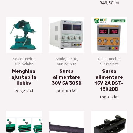
346,50
lei
Scule, unelte,
Scule, unelte,
Scule, unelte,
surubelnite
surubelnite
surubelnite
Menghina
Sursa
Sursa
ajustabila
alimentare
alimentare
Hobby
30V 5A 305D
15V 2A BST-
1502DD
225,75
lei
399,00
lei
189,00
lei