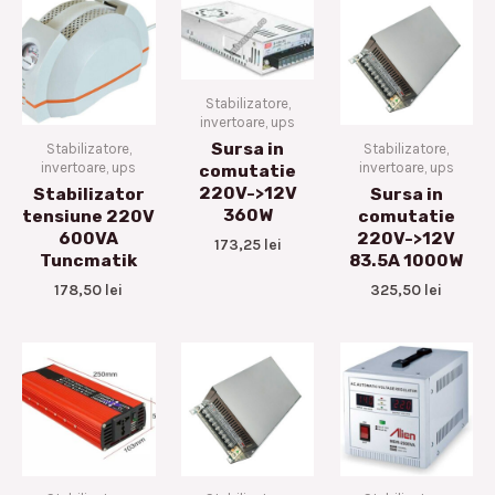
Stabilizatore,
invertoare, ups
Sursa in
Stabilizatore,
Stabilizatore,
invertoare, ups
invertoare, ups
comutatie
220V->12V
Stabilizator
Sursa in
360W
tensiune 220V
comutatie
600VA
220V->12V
173,25
lei
Tuncmatik
83.5A 1000W
178,50
lei
325,50
lei