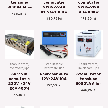
tensiune
comutatie
comutatie
5000VA Alien
220V->24V
220V->12V
41.67A 1000W
40A 480W
488,25
lei
330,75
lei
178,50
lei
Stabilizatore,
Stabilizatore,
Stabilizatore,
invertoare, ups
invertoare, ups
invertoare, ups
Sursa in
Redresor auto
Stabilizator
comutatie
12V/24V 10A
tensiune
220V->24V
3000VA Alien
157,50
lei
20A 480W
446,25
lei
177,45
lei