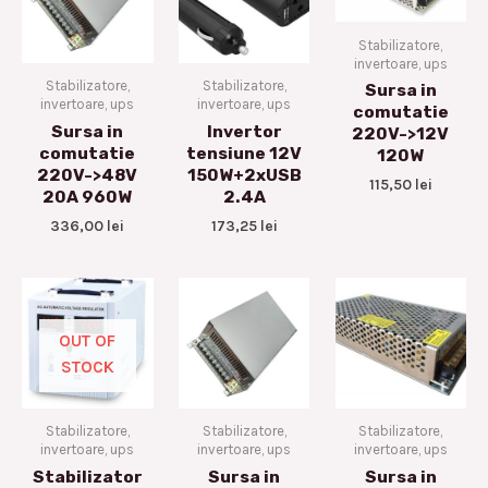
Stabilizatore,
invertoare, ups
Stabilizatore,
Stabilizatore,
Sursa in
invertoare, ups
invertoare, ups
comutatie
Sursa in
Invertor
220V->12V
comutatie
tensiune 12V
120W
220V->48V
150W+2xUSB
115,50
lei
20A 960W
2.4A
336,00
lei
173,25
lei
OUT OF
STOCK
Stabilizatore,
Stabilizatore,
Stabilizatore,
invertoare, ups
invertoare, ups
invertoare, ups
Stabilizator
Sursa in
Sursa in