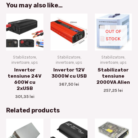
You may also like…
OUT OF
STOCK
Stabilizatore,
Stabilizatore,
Stabilizatore,
invertoare, ups
invertoare, ups
invertoare, ups
Invertor
Invertor 12V
Stabilizator
tensiune 24V
3000W cu USB
tensiune
600W cu
2000VA Alien
367,50
lei
2xUSB
257,25
lei
301,35
lei
Related products