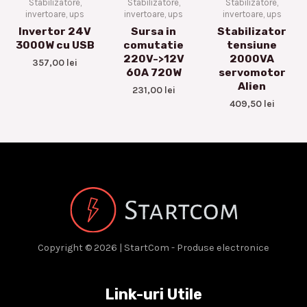
Stabilizatore,
Stabilizatore,
Stabilizatore,
invertoare, ups
invertoare, ups
invertoare, ups
Invertor 24V
Sursa in
Stabilizator
3000W cu USB
comutatie
tensiune
220V->12V
2000VA
357,00
lei
60A 720W
servomotor
Alien
231,00
lei
409,50
lei
Copyright © 2026 | StartCom - Produse electronice
Link-uri Utile