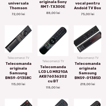
originala Sony
universala
vocal pentru
RMT-TX300E
Thomson
Andoid TV Box
89,00
lei
72,00
lei
75,00
lei
Telecomenzi TV
Telecomenzi TV
Telecomenzi TV
Telecomanda
Telecomanda
Telecomanda
originala
originala
LCD LG MR21GA
Samsung
Samsung
AKB76036202
BN59-01358C
BN59-01385D
cu BT
115,00
lei
219,00
lei
119,00
lei