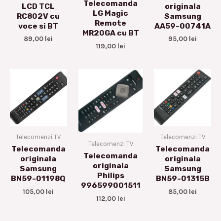
Telecomanda
LCD TCL
originala
LG Magic
RC802V cu
Samsung
Remote
voce si BT
AA59-00741A
MR20GA cu BT
89,00
lei
95,00
lei
119,00
lei
Telecomenzi TV
Telecomenzi TV
Telecomenzi TV
Telecomanda
Telecomanda
Telecomanda
originala
originala
originala
Samsung
Samsung
Philips
BN59-01198Q
BN59-01315B
996599001511
105,00
lei
85,00
lei
112,00
lei