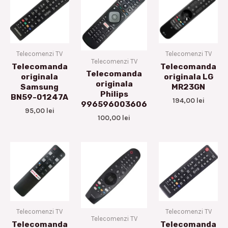
Telecomenzi TV
Telecomenzi TV
Telecomenzi TV
Telecomanda
Telecomanda
Telecomanda
originala
originala LG
originala
Samsung
MR23GN
Philips
BN59-01247A
194,00
lei
996596003606
95,00
lei
100,00
lei
Telecomenzi TV
Telecomenzi TV
Telecomenzi TV
Telecomanda
Telecomanda