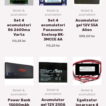
Baterii &
Baterii &
Baterii &
acumulatori
acumulatori
acumulatori
Set 4
Set 4
Acumulator
acumulatori
acumulatori
gel 12V 55A
R6 2600ma
Panasonic
Alien
Varta
Eneloop BK-
599,00
lei
3MCCE AA
110,25
lei
110,25
lei
Baterii &
Baterii &
Baterii &
acumulatori
acumulatori
acumulatori
Acumulator
Power Bank
Egalizator
gel 12V 250A
15000mAh
incarcare 4