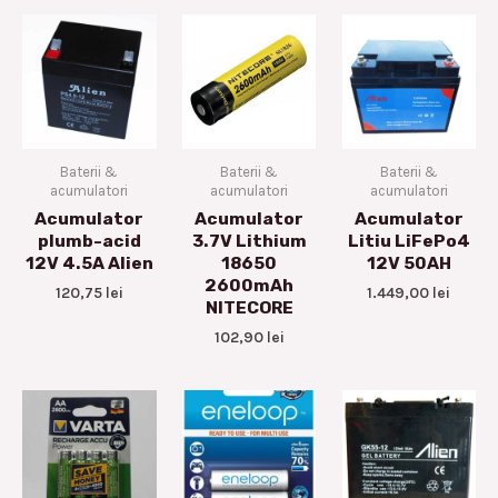
Baterii &
Baterii &
Baterii &
acumulatori
acumulatori
acumulatori
Acumulator
Acumulator
Acumulator
plumb-acid
3.7V Lithium
Litiu LiFePo4
12V 4.5A Alien
18650
12V 50AH
2600mAh
120,75
lei
1.449,00
lei
NITECORE
102,90
lei