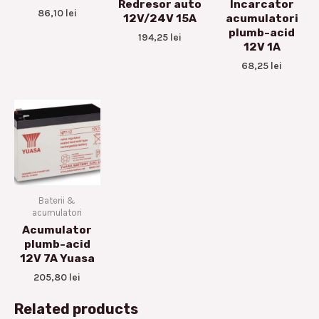
Redresor auto
Incarcator
86,10
lei
12V/24V 15A
acumulatori
plumb-acid
194,25
lei
12V 1A
68,25
lei
Baterii &
acumulatori
Acumulator
plumb-acid
12V 7A Yuasa
205,80
lei
Related products