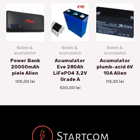
Baterii &
Baterii &
Baterii &
acumulatori
acumulatori
acumulatori
Power Bank
Acumulator
Acumulator
20000mAh
Eve 280Ah
plumb-acid 6V
piele Alien
LiFePO4 3.2V
10A Alien
Grade A
105,00
lei
115,50
lei
530,00
lei