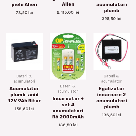
Alien
piele Alien
acumulatori
plumb
2.415,00
lei
73,50
lei
325,50
lei
Baterii &
Baterii &
acumulatori
acumulatori
Baterii &
Acumulator
Egalizator
acumulatori
plumb-acid
incarcare 2
Incarcator +
12V 9Ah Ritar
acumulatori
set 4
plumb
159,60
lei
acumulatori
136,50
lei
R6 2000mAh
136,50
lei