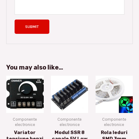
You may also like…
Componente
Componente
Componente
electronice
electronice
electronice
Variator
Modul SSR 8
Rola leduri
tensiune benzi
canale 5V Low
SMD 3mm