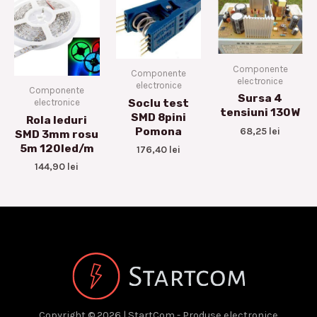
Componente
Componente
electronice
electronice
Componente
Sursa 4
Soclu test
electronice
tensiuni 130W
SMD 8pini
Rola leduri
Pomona
68,25
lei
SMD 3mm rosu
5m 120led/m
176,40
lei
144,90
lei
Copyright © 2026 | StartCom - Produse electronice