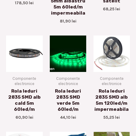
5mm albastru
satelit
178,50
lei
5m 60led/m
68,25
lei
impermeabila
81,90
lei
Componente
Componente
Componente
electronice
electronice
electronice
Rola leduri
Rola leduri
Rola leduri
2835 SMD alb
2835 SMD
2835 SMD alb
cald 5m
verde 5m
5m 120led/m
60led/m
60led/m
impermeabila
60,90
lei
44,10
lei
55,25
lei