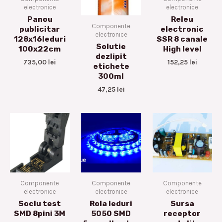
electronice
electronice
Panou
Releu
Componente
publicitar
electronic
electronice
128x16leduri
SSR 8 canale
Solutie
100x22cm
High level
dezlipit
735,00
lei
152,25
lei
etichete
300ml
47,25
lei
Componente
Componente
Componente
electronice
electronice
electronice
Soclu test
Rola leduri
Sursa
SMD 8pini 3M
5050 SMD
receptor