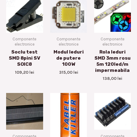
Componente
Componente
Componente
electronice
electronice
electronice
Soclu test
Modul leduri
Rola leduri
SMD 8pini SV
de putere
SMD 3mm rosu
SOIC8
100W
5m 120led/m
impermeabila
109,20
lei
315,00
lei
138,00
lei
Componente
Componente