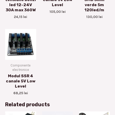
led 12-24V
Level
verde 5m
30A max 360W
120led/m
105,00
lei
24,15
lei
130,00
lei
Componente
electronice
Modul SSR 4
canale 5V Low
Level
68,25
lei
Related products