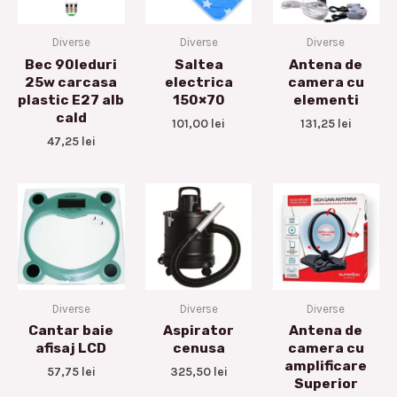
Diverse
Diverse
Diverse
Bec 90leduri
Saltea
Antena de
25w carcasa
electrica
camera cu
plastic E27 alb
150×70
elementi
cald
101,00
lei
131,25
lei
47,25
lei
Diverse
Diverse
Diverse
Cantar baie
Aspirator
Antena de
afisaj LCD
cenusa
camera cu
amplificare
57,75
lei
325,50
lei
Superior