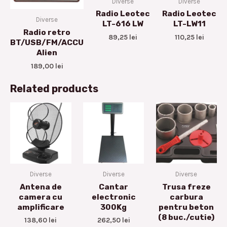
Diverse
Diverse
Radio Leotec
Radio Leotec
Diverse
LT-616 LW
LT-LW11
Radio retro
89,25
lei
110,25
lei
BT/USB/FM/ACCU
Alien
189,00
lei
Related products
Diverse
Diverse
Diverse
Antena de
Cantar
Trusa freze
camera cu
electronic
carbura
amplificare
300Kg
pentru beton
(8 buc./cutie)
138,60
lei
262,50
lei