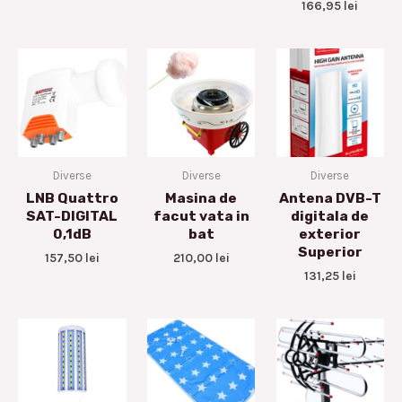
166,95
lei
Diverse
Diverse
Diverse
LNB Quattro
Masina de
Antena DVB-T
SAT-DIGITAL
facut vata in
digitala de
0,1dB
bat
exterior
Superior
157,50
lei
210,00
lei
131,25
lei