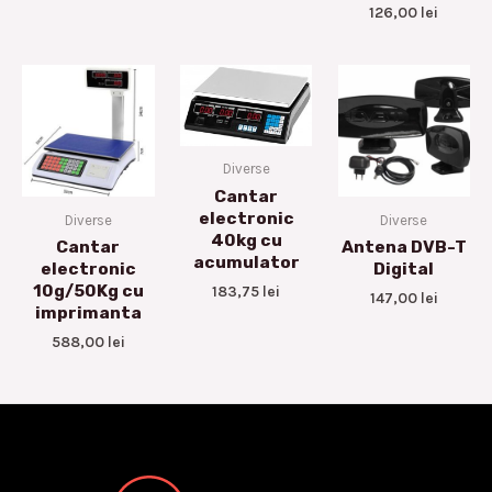
126,00
lei
Diverse
Cantar
electronic
Diverse
Diverse
40kg cu
Cantar
Antena DVB-T
acumulator
electronic
Digital
10g/50Kg cu
183,75
lei
147,00
lei
imprimanta
588,00
lei