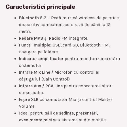
Caracteristici principale
Bluetooth 5.3
– Redă muzică wireless de pe orice
dispozitiv compatibil, cu o rază de până la 15
metri.
Redare MP3
și
Radio FM
integrate.
Funcții multiple:
USB, card SD, Bluetooth, FM,
navigare pe foldere.
Indicator amplificator
pentru monitorizarea stării
sistemului.
Intrare Mix Line / Microfon
cu control al
câștigului (Gain Control).
Intrare Aux / RCA Line
pentru conectarea altor
surse audio.
Ieșire XLR
cu comutator Mix și control Master
Volume.
Ideal pentru
săli de ședințe, prezentări,
evenimente mici
sau sisteme audio mobile.