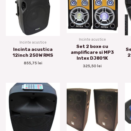
Incinte acustice
Incinte acustice
Set 2 boxe cu
Incinta acustica
Se
amplificare si MP3
12inch 250W RMS
2
Intex DJ801K
855,75
lei
325,50
lei