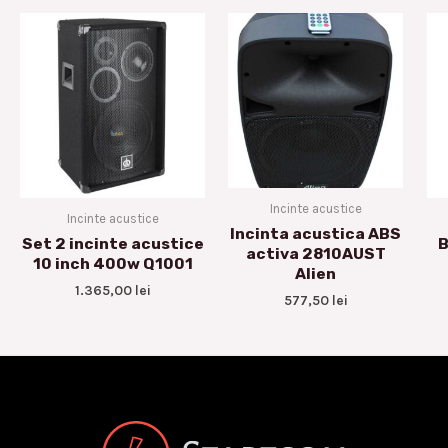
Incinte acustice
Incinte acustice
Incinta acustica ABS
Set 2 incinte acustice
B
activa 2810AUST
10 inch 400w Q1001
Alien
1.365,00
lei
577,50
lei