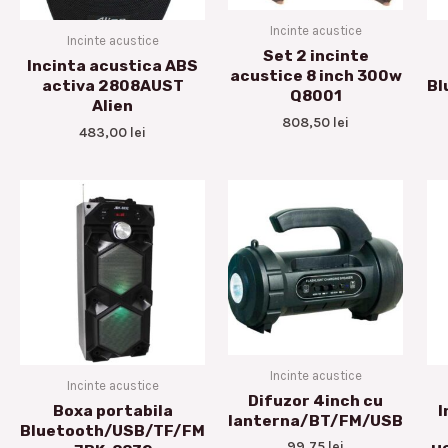
Incinte acustice
Incinte acustice
Set 2 incinte
Incinta acustica ABS
acustice 8 inch 300w
activa 2808AUST
Bl
Q8001
Alien
808,50
lei
483,00
lei
Incinte acustice
Incinte acustice
Difuzor 4inch cu
Boxa portabila
I
lanterna/BT/FM/USB
Bluetooth/USB/TF/FM
99,75
lei