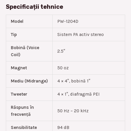
Specificații tehnice
Model
PW-1204D
Tip
Sistem PA activ stereo
Bobină (Voice
2.5″
Coil)
Magnet
50 oz
Mediu (Midrange)
4 × 4″, bobină 1″
Tweeter
4 × 1″, diafragmă PEI
Răspuns în
50 Hz – 20 kHz
frecvență
Sensibilitate
94 dB