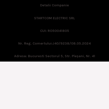
Detalii Companie
STARTCOM ELECTRIC SRL
CUI: RO50041805
Nr. Reg. Comertului:
J40/9238/08.05.2024
Adresa: Bucuresti Sectorul 5, Str. Pleşani, Nr. 41