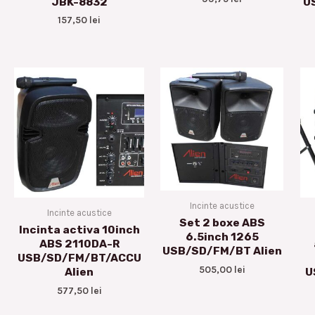
JBK-8832
U
157,50
lei
Incinte acustice
Incinte acustice
Set 2 boxe ABS
Incinta activa 10inch
6.5inch 1265
ABS 2110DA-R
USB/SD/FM/BT Alien
USB/SD/FM/BT/ACCU
505,00
lei
Alien
U
577,50
lei