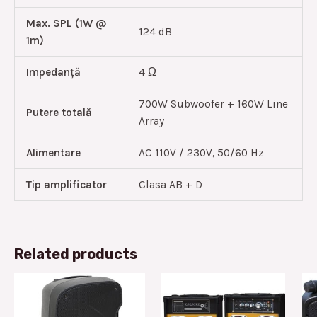
Max. SPL (1W @
124 dB
1m)
Impedanță
4 Ω
700W Subwoofer + 160W Line
Putere totală
Array
Alimentare
AC 110V / 230V, 50/60 Hz
Tip amplificator
Clasa AB + D
Related products