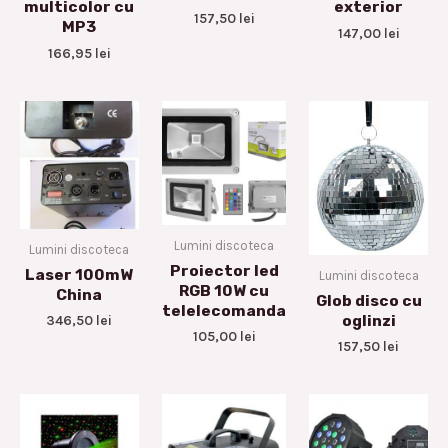
multicolor cu
exterior
157,50
lei
MP3
147,00
lei
166,95
lei
Lumini discoteca
Lumini discoteca
Proiector led
Laser 100mW
Lumini discoteca
RGB 10W cu
China
Glob disco cu
telelecomanda
oglinzi
346,50
lei
105,00
lei
157,50
lei