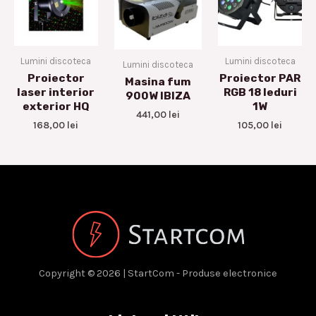
Lumini discoteca
Lumini discoteca
Lumini discoteca
Proiector
Proiector PAR
Masina fum
laser interior
RGB 18 leduri
900W IBIZA
exterior HQ
1W
441,00
lei
168,00
lei
105,00
lei
Copyright © 2026 | StartCom - Produse electronice