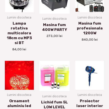
Lumini discoteca
Lumini discoteca
Lumini discoteca
Lampa
Masina fum
Masina fum
rotativa
profesionala
400W PARTY
multicolora
1200W
273,00
lei
18cm cu MP3
840,00
lei
si BT
84,00
lei
Lumini discoteca
Lumini discoteca
Lumini discoteca
Ornament
Proiector
Lichid fum 5L
aluminiu led
laser interior
LOW LEVEL