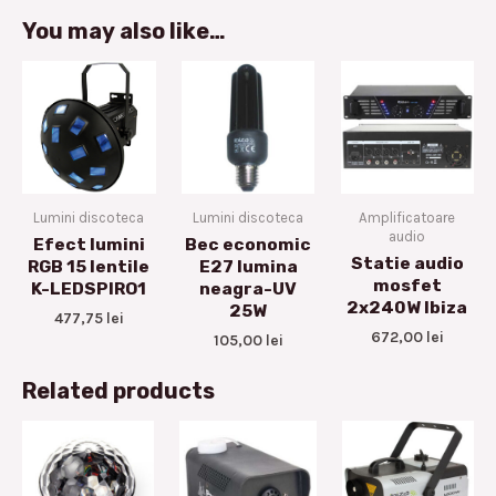
You may also like…
Lumini discoteca
Lumini discoteca
Amplificatoare
audio
Efect lumini
Bec economic
Statie audio
RGB 15 lentile
E27 lumina
mosfet
K-LEDSPIRO1
neagra-UV
2x240W Ibiza
25W
477,75
lei
672,00
lei
105,00
lei
Related products