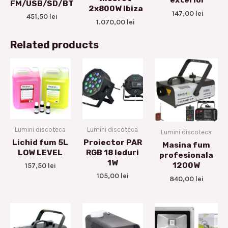
FM/USB/SD/BT
2x800W Ibiza
147,00
lei
451,50
lei
1.070,00
lei
Related products
Lumini discoteca
Lumini discoteca
Lumini discoteca
Lichid fum 5L
Proiector PAR
Masina fum
LOW LEVEL
RGB 18 leduri
profesionala
1W
1200W
157,50
lei
105,00
lei
840,00
lei