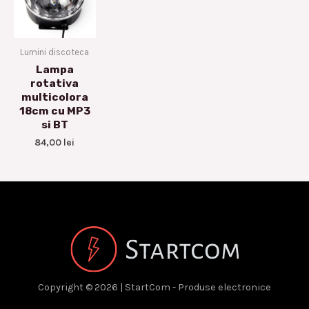
Lumini discoteca
Lampa
rotativa
multicolora
18cm cu MP3
si BT
84,00
lei
Copyright © 2026 | StartCom - Produse electronice