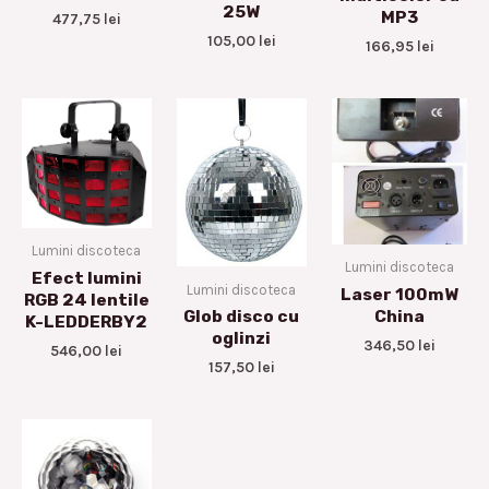
25W
MP3
477,75
lei
105,00
lei
166,95
lei
Lumini discoteca
Lumini discoteca
Efect lumini
Lumini discoteca
Laser 100mW
RGB 24 lentile
China
Glob disco cu
K-LEDDERBY2
oglinzi
346,50
lei
546,00
lei
157,50
lei