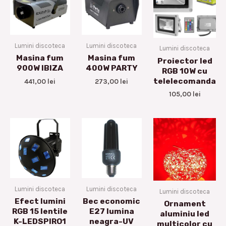
Lumini discoteca
Lumini discoteca
Lumini discoteca
Masina fum
Masina fum
Proiector led
900W IBIZA
400W PARTY
RGB 10W cu
telelecomanda
441,00
lei
273,00
lei
105,00
lei
Lumini discoteca
Lumini discoteca
Lumini discoteca
Efect lumini
Bec economic
Ornament
RGB 15 lentile
E27 lumina
aluminiu led
K-LEDSPIRO1
neagra-UV
multicolor cu