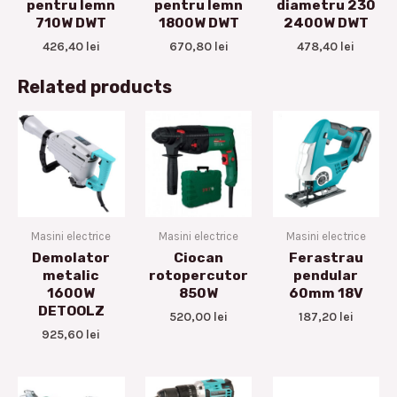
pentru lemn
pentru lemn
diametru 230
710W DWT
1800W DWT
2400W DWT
426,40
lei
670,80
lei
478,40
lei
Related products
Masini electrice
Masini electrice
Masini electrice
Demolator
Ciocan
Ferastrau
metalic
rotopercutor
pendular
1600W
850W
60mm 18V
DETOOLZ
520,00
lei
187,20
lei
925,60
lei