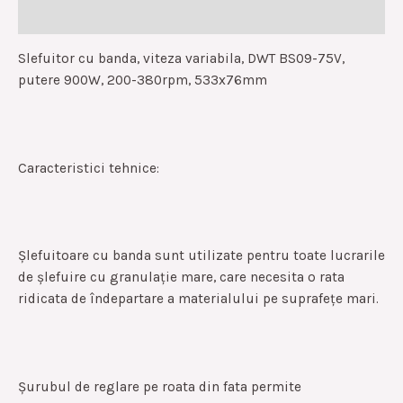
Reviews (0)
Slefuitor cu banda, viteza variabila, DWT BS09-75V,
putere 900W, 200-380rpm, 533x76mm
Caracteristici tehnice:
Șlefuitoare cu banda sunt utilizate pentru toate lucrarile
de șlefuire cu granulație mare, care necesita o rata
ridicata de îndepartare a materialului pe suprafețe mari.
Șurubul de reglare pe roata din fata permite