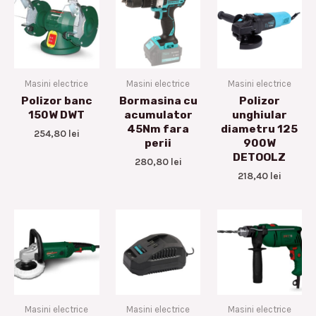
Masini electrice
Masini electrice
Masini electrice
Polizor banc
Bormasina cu
Polizor
150W DWT
acumulator
unghiular
45Nm fara
diametru 125
254,80
lei
perii
900W
DETOOLZ
280,80
lei
218,40
lei
Masini electrice
Masini electrice
Masini electrice