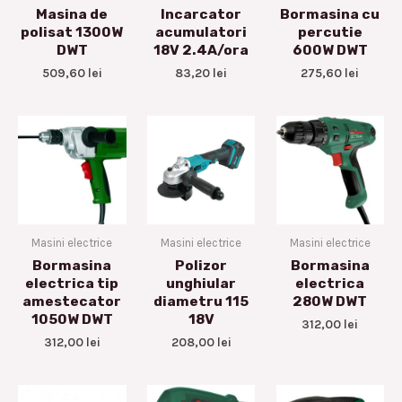
Masina de
Incarcator
Bormasina cu
polisat 1300W
acumulatori
percutie
DWT
18V 2.4A/ora
600W DWT
509,60
lei
83,20
lei
275,60
lei
Masini electrice
Masini electrice
Masini electrice
Bormasina
Polizor
Bormasina
electrica tip
unghiular
electrica
amestecator
diametru 115
280W DWT
1050W DWT
18V
312,00
lei
312,00
lei
208,00
lei