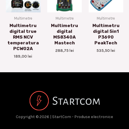
Multimetre
Multimetre
Multimetre
Multimetru
Multimetru
Multimetru
digital true
digital
digital 5in1
RMS NCV
MS8340A
P3690
temperatura
Mastech
PeakTech
PCW02A
288,75
lei
535,50
lei
189,00
lei
Copyright © 2026 | StartCom - Produse electronice