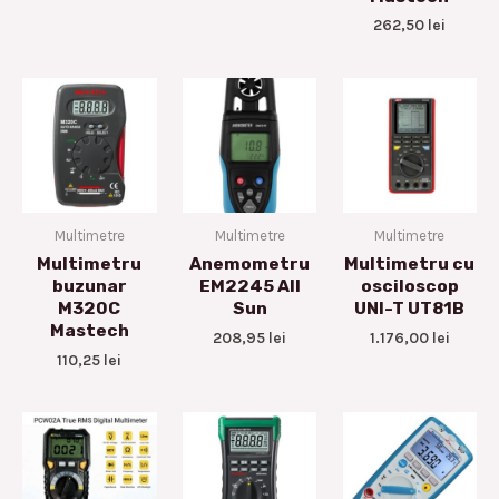
262,50
lei
Multimetre
Multimetre
Multimetre
Multimetru
Anemometru
Multimetru cu
buzunar
EM2245 All
osciloscop
M320C
Sun
UNI-T UT81B
Mastech
208,95
lei
1.176,00
lei
110,25
lei