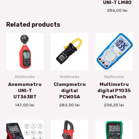
UNI-T LM80
294,00
lei
Related products
Multimetre
Multimetre
Multimetre
Anemometru
Clampmetru
Multimetru
UNI-T
digital
digital P1035
UT363BT
PCW05A
PeakTech
147,00
lei
283,50
lei
236,25
lei