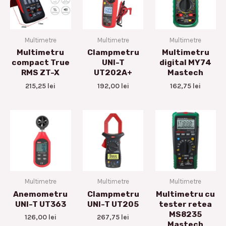
Multimetre
Multimetre
Multimetre
Multimetru
Clampmetru
Multimetru
compact True
UNI-T
digital MY74
RMS ZT-X
UT202A+
Mastech
215,25
lei
192,00
lei
162,75
lei
Multimetre
Multimetre
Multimetre
Anemometru
Clampmetru
Multimetru cu
UNI-T UT363
UNI-T UT205
tester retea
MS8235
126,00
lei
267,75
lei
Mastech