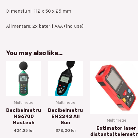
Dimensiuni: 112 x 50 x 25 mm
Alimentare: 2x baterii AAA (incluse)
You may also like…
Multimetre
Multimetre
Decibelmetru
Decibelmetru
MS6700
EM2242 All
Multimetre
Mastech
Sun
Estimator laser
404,25
lei
273,00
lei
distanta(telemetr