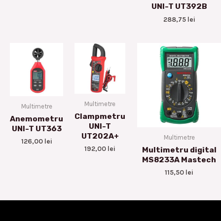
UNI-T UT392B
288,75
lei
Multimetre
Multimetre
Clampmetru
Anemometru
UNI-T
UNI-T UT363
UT202A+
Multimetre
126,00
lei
192,00
lei
Multimetru digital
MS8233A Mastech
115,50
lei