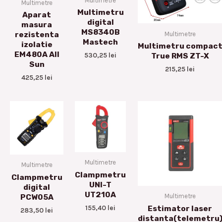
Multimetre
Multimetre
Multimetru
Aparat
digital
masura
MS8340B
Multimetre
rezistenta
Mastech
izolatie
Multimetru compac
EM480A All
530,25
lei
True RMS ZT-X
Sun
215,25
lei
425,25
lei
Multimetre
Multimetre
Clampmetru
Clampmetru
UNI-T
digital
UT210A
Multimetre
PCW05A
155,40
lei
Estimator laser
283,50
lei
distanta(telemetru