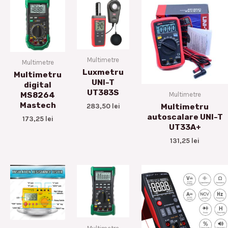
Multimetre
Multimetre
Luxmetru
Multimetru
UNI-T
digital
UT383S
Multimetre
MS8264
Mastech
283,50
lei
Multimetru
autoscalare UNI-T
173,25
lei
UT33A+
131,25
lei