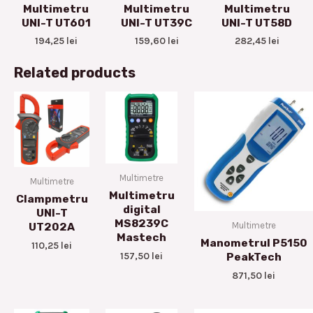
Multimetru
Multimetru
Multimetru
UNI-T UT601
UNI-T UT39C
UNI-T UT58D
194,25
lei
159,60
lei
282,45
lei
Related products
Multimetre
Multimetre
Multimetru
Clampmetru
digital
UNI-T
MS8239C
Multimetre
UT202A
Mastech
Manometrul P5150
110,25
lei
157,50
lei
PeakTech
871,50
lei