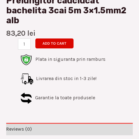
Prelungitor cauciucat
bachelita 3cai 5m 3×1.5mm2
alb
83,20
lei
ADD TO CART
Plata in siguranta prin ramburs
Livrarea din stoc in 1-3 zile!
Garantie la toate produsele
Reviews (0)