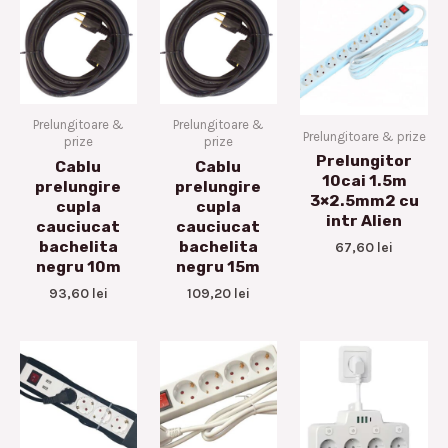
Prelungitoare &
Prelungitoare &
Prelungitoare & prize
prize
prize
Prelungitor
Cablu
Cablu
10cai 1.5m
prelungire
prelungire
3×2.5mm2 cu
cupla
cupla
intr Alien
cauciucat
cauciucat
bachelita
bachelita
67,60
lei
negru 10m
negru 15m
93,60
lei
109,20
lei