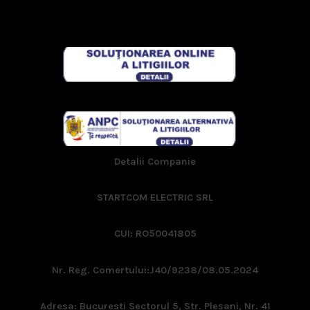
Detalii Companie
STARTCOM ELECTRIC SRL
CUI: RO50041805
Nr. Reg. Comertului:
J40/9238/08.05.2024
Adresa: Bucuresti Sectorul 5, Str. Pleşani, Nr. 41