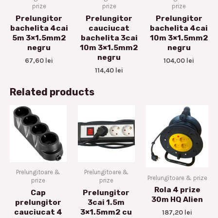
prize
prize
prize
Prelungitor
Prelungitor
Prelungitor
bachelita 4cai
cauciucat
bachelita 4cai
5m 3×1.5mm2
bachelita 3cai
10m 3×1.5mm2
negru
10m 3×1.5mm2
negru
negru
67,60
lei
104,00
lei
114,40
lei
Related products
Prelungitoare &
Prelungitoare &
Prelungitoare & prize
prize
prize
Rola 4 prize
Cap
Prelungitor
30m HQ Alien
prelungitor
3cai 1.5m
cauciucat 4
3×1.5mm2 cu
187,20
lei