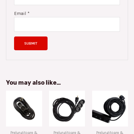
Email
*
You may also like…
Prelungitoare &
Prelungitoare &
Prelungitoare &