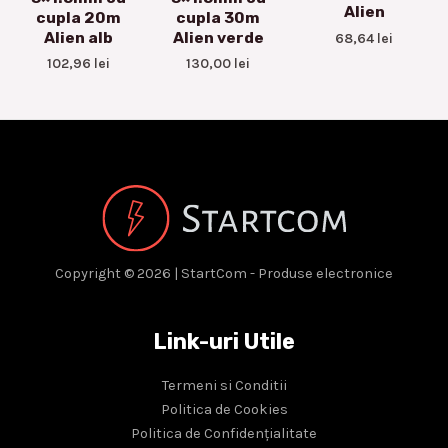
Alien
cupla 20m
cupla 30m
Alien alb
Alien verde
68,64
lei
102,96
lei
130,00
lei
Copyright © 2026 | StartCom - Produse electronice
Link-uri Utile
Termeni si Conditii
Politica de Cookies
Politica de Confidențialitate