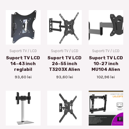
Suporti TV / LCD
Suporti TV / LCD
Suporti TV / LCD
Suport TV LCD
Suport TV LCD
Suport TV LCD
14-43 inch
26-55 inch
10-27 inch
reglabil
T3203X Alien
MU104 Alien
93,60
lei
93,60
lei
102,96
lei