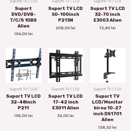
Suporti TV / LCD
Suporti TV / LCD
Suporti TV / LCD
Suport
Suport TV LCD
Suport TV LCD
DVD/DVB-
50-100inch
32-70 inch
T/C/S 1DBS
P213N
E3003 Alien
Alien
208,00
lei
72,80
lei
104,00
lei
Suporti TV / LCD
Suporti TV / LCD
Suporti TV / LCD
Suport TV LCD
Suport TV LCD
Suport TV
32-48inch
17-42 inch
LCD/Monitor
P211
E3011 Alien
birou 10-27
inch DS1701
156,00
lei
52,00
lei
Alien
138,32
lei