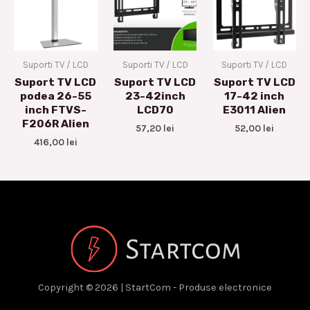
Suporti TV / LCD
Suporti TV / LCD
Suporti TV / LCD
Suport TV LCD
Suport TV LCD
Suport TV LCD
podea 26-55
23-42inch
17-42 inch
inch FTVS-
LCD70
E3011 Alien
F206R Alien
57,20
lei
52,00
lei
416,00
lei
Copyright © 2026 | StartCom - Produse electronice