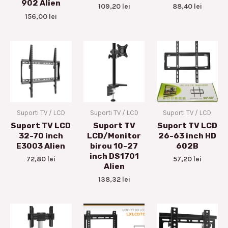
902 Alien
109,20
lei
88,40
lei
156,00
lei
Suporti TV / LCD
Suporti TV / LCD
Suporti TV / LCD
Suport TV LCD
Suport TV
Suport TV LCD
32-70 inch
LCD/Monitor
26-63 inch HD
E3003 Alien
birou 10-27
602B
inch DS1701
72,80
lei
57,20
lei
Alien
138,32
lei