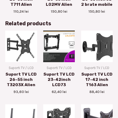
T711 Alien
L02MV Alien
2 brate mobile
110,24
lei
150,80
lei
150,80
lei
Related products
Suporti TV / LCD
Suporti TV / LCD
Suporti TV / LCD
Suport TV LCD
Suport TV LCD
Suport TV LCD
26-55 inch
23-42inch
17-42 inch
T3203X Alien
LCD73
T163 Alien
93,60
lei
62,40
lei
88,40
lei