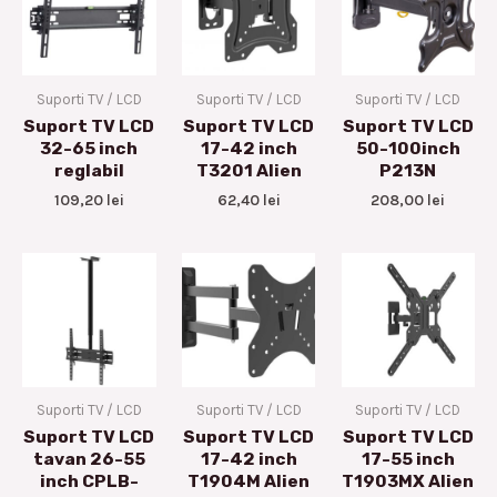
Suporti TV / LCD
Suporti TV / LCD
Suporti TV / LCD
Suport TV LCD
Suport TV LCD
Suport TV LCD
32-65 inch
17-42 inch
50-100inch
reglabil
T3201 Alien
P213N
109,20
lei
62,40
lei
208,00
lei
Suporti TV / LCD
Suporti TV / LCD
Suporti TV / LCD
Suport TV LCD
Suport TV LCD
Suport TV LCD
tavan 26-55
17-42 inch
17-55 inch
inch CPLB-
T1904M Alien
T1903MX Alien