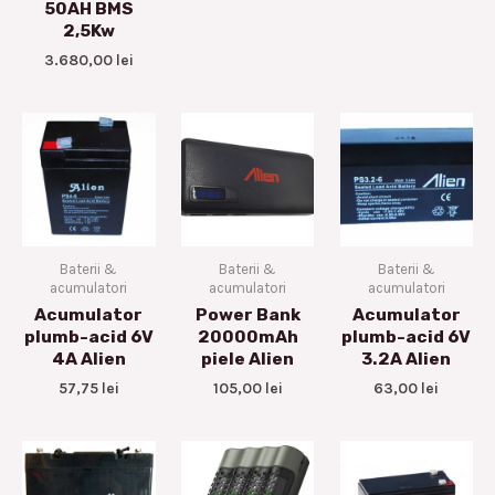
50AH BMS
2,5Kw
3.680,00
lei
Baterii &
Baterii &
Baterii &
acumulatori
acumulatori
acumulatori
Acumulator
Power Bank
Acumulator
plumb-acid 6V
20000mAh
plumb-acid 6V
4A Alien
piele Alien
3.2A Alien
57,75
lei
105,00
lei
63,00
lei