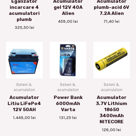
Egalizator
Acumulator
Acumulator
incarcare 4
gel 12V 40A
plumb-acid 6V
acumulatori
Alien
7.2A Alien
plumb
459,00
lei
71,40
lei
325,50
lei
Baterii &
Baterii &
Baterii &
acumulatori
acumulatori
acumulatori
Acumulator
Power Bank
Acumulator
Litiu LiFePo4
6000mAh
3.7V Lithium
12V 50AH
Varta
18650
3400mAh
1.449,00
lei
131,25
lei
NITECORE
126,00
lei