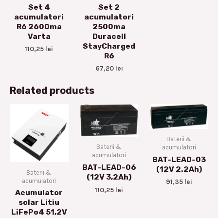
Set 4
Set 2
acumulatori
acumulatori
R6 2600ma
2500ma
Varta
Duracell
StayCharged
110,25
lei
R6
67,20
lei
Related products
Baterii &
Baterii &
acumulatori
acumulatori
BAT-LEAD-03
BAT-LEAD-06
(12V 2.2Ah)
Baterii &
(12V 3,2Ah)
acumulatori
91,35
lei
110,25
lei
Acumulator
solar Litiu
LiFePo4 51,2V