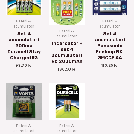
Baterii &
Baterii &
acumulatori
acumulatori
Baterii &
Set 4
Set 4
acumulatori
acumulatori
acumulatori
Incarcator +
900ma
Panasonic
set 4
Duracell Stay
Eneloop BK-
acumulatori
Charged R3
3MCCE AA
R6 2000mAh
98,70
lei
110,25
lei
136,50
lei
Baterii &
Baterii &
acumulatori
acumulatori