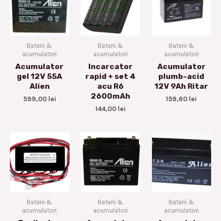
Baterii &
Baterii &
Baterii &
acumulatori
acumulatori
acumulatori
Acumulator
Incarcator
Acumulator
gel 12V 55A
rapid + set 4
plumb-acid
Alien
acu R6
12V 9Ah Ritar
2600mAh
599,00
lei
159,60
lei
144,00
lei
Baterii &
Baterii &
Baterii &
acumulatori
acumulatori
acumulatori