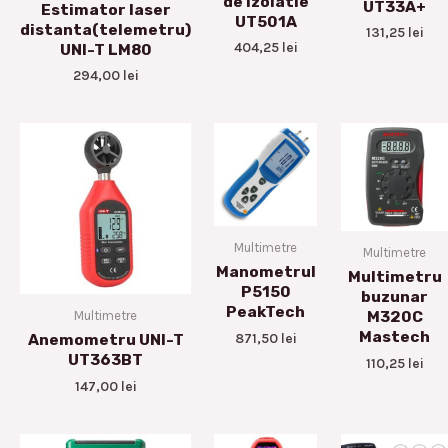
de izolatie
UT33A+
Estimator laser
UT501A
distanta(telemetru)
131,25
lei
404,25
lei
UNI-T LM80
294,00
lei
Multimetre
Multimetre
Manometrul
Multimetru
P5150
buzunar
PeakTech
Multimetre
M320C
Mastech
871,50
lei
Anemometru UNI-T
UT363BT
110,25
lei
147,00
lei