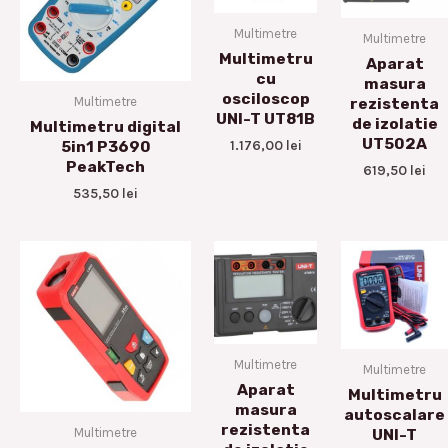
Multimetre
Multimetre
Multimetru
Aparat
cu
masura
osciloscop
Multimetre
rezistenta
UNI-T UT81B
de izolatie
Multimetru digital
UT502A
1.176,00
lei
5in1 P3690
PeakTech
619,50
lei
535,50
lei
Multimetre
Multimetre
Aparat
Multimetru
masura
autoscalare
rezistenta
Multimetre
UNI-T