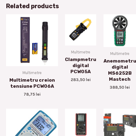
Related products
Multimetre
Multimetre
Clampmetru
Anemometr
digital
digital
PCW05A
Multimetre
MS6252B
Mastech
283,50
lei
Multimetru creion
tensiune PCW06A
388,50
lei
78,75
lei