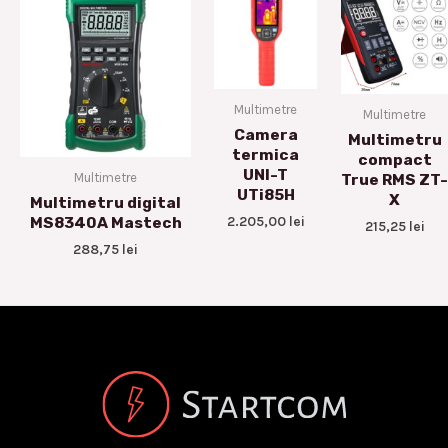
Multimetre
Multimetre
Camera
Multimetru
termica
compact
UNI-T
Multimetre
True RMS ZT-
UTi85H
X
Multimetru digital
2.205,00
lei
MS8340A Mastech
215,25
lei
288,75
lei