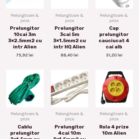
Prelungitoare &
Prelungitoare &
Prelungitoare &
prize
prize
prize
Prelungitor
Prelungitor
Cap
10cai 3m
3cai 5m
prelungitor
3×2.5mm2 cu
3×1.5mm2 cu
cauciucat 4
intr Alien
intr HQ Alien
cai alb
75,92
lei
88,40
lei
31,20
lei
Prelungitoare &
Prelungitoare &
Prelungitoare &
prize
prize
prize
Cablu
Prelungitor
Rola 4 prize
prelungitor
4cai 10m
10m Alien