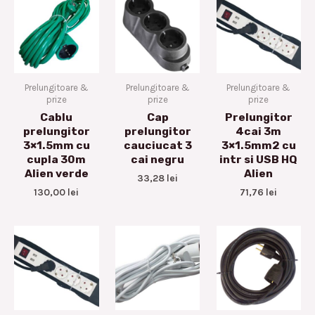
Prelungitoare &
Prelungitoare &
Prelungitoare &
prize
prize
prize
Cablu
Cap
Prelungitor
prelungitor
prelungitor
4cai 3m
3×1.5mm cu
cauciucat 3
3×1.5mm2 cu
cupla 30m
cai negru
intr si USB HQ
Alien verde
Alien
33,28
lei
130,00
lei
71,76
lei