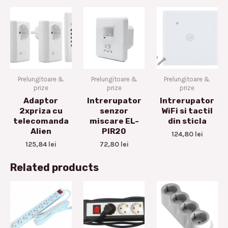
Prelungitoare &
Prelungitoare &
Prelungitoare &
prize
prize
prize
Adaptor
Intrerupator
Intrerupator
2xpriza cu
senzor
WiFi si tactil
telecomanda
miscare EL-
din sticla
Alien
PIR20
124,80
lei
125,84
lei
72,80
lei
Related products