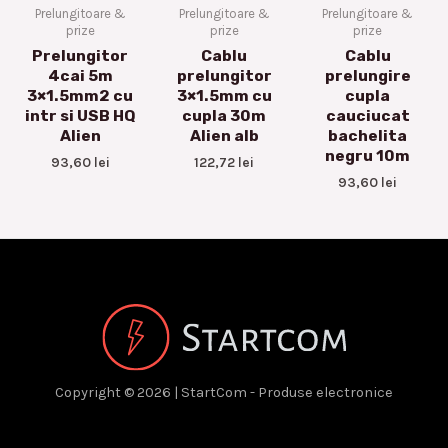
Prelungitoare &
Prelungitoare &
Prelungitoare &
prize
prize
prize
Prelungitor
Cablu
Cablu
4cai 5m
prelungitor
prelungire
3×1.5mm2 cu
3×1.5mm cu
cupla
intr si USB HQ
cupla 30m
cauciucat
Alien
Alien alb
bachelita
negru 10m
93,60
lei
122,72
lei
93,60
lei
Copyright © 2026 | StartCom - Produse electronice