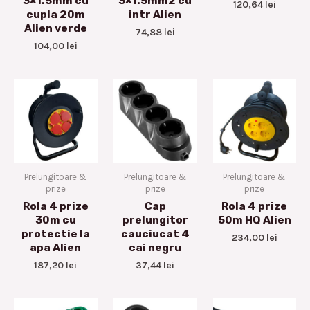
3×1.5mm cu
3×1.5mm2 cu
120,64
lei
cupla 20m
intr Alien
Alien verde
74,88
lei
104,00
lei
Prelungitoare &
Prelungitoare &
Prelungitoare &
prize
prize
prize
Rola 4 prize
Cap
Rola 4 prize
30m cu
prelungitor
50m HQ Alien
protectie la
cauciucat 4
234,00
lei
apa Alien
cai negru
187,20
lei
37,44
lei